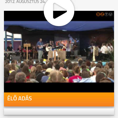
2012. AUGUSZTUS 24., 09:16
MEGOSZTÁS
Videóink megtekinthetőek
Youtube-csatornánkon is!
ÉLŐ ADÁS