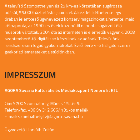
A televízó Szombathelyen és 25 km-es körzetében sugározza
adását, 55.000 háztartásba jutunk el. A kezdeti kéthetente egy
órában jelentkező úgynevezett konzerv magazinokat a hetente, majd
kétnaponta, az 1990-es évek közepétől naponta sugárzott élő
műsorok váltották. 2004 óta az interneten is elérhetők vagyunk. 2008
szeptemberé-től digitálisan készülnek az adások. Televíziónk
rendszeresen fogad gyakornokokat. Évről évre 4-6 hallgató szerez
gyakorlati ismereteket a stúdiónkban.
IMPRESSZUM
AGORA Savaria Kulturális és Médiaközpont Nonprofit Kft.
Cím: 9700 Szombathely, Márius 15. tér 5.
Telefon/fax: +36 94 312 666/ 135-ös mellék
E-mail:
szombathelyitv@agora-savaria.hu
Ügyvezető: Horváth Zoltán