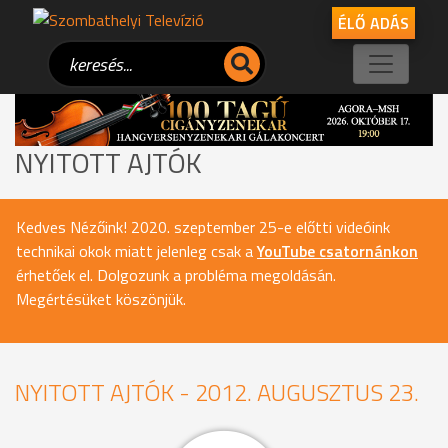
ÉLŐ ADÁS
NYITOTT AJTÓK
Kedves Nézőink! 2020. szeptember 25-e előtti videóink
technikai okok miatt jelenleg csak a
YouTube csatornánkon
érhetőek el. Dolgozunk a probléma megoldásán.
Megértésüket köszönjük.
NYITOTT AJTÓK - 2012. AUGUSZTUS 23.