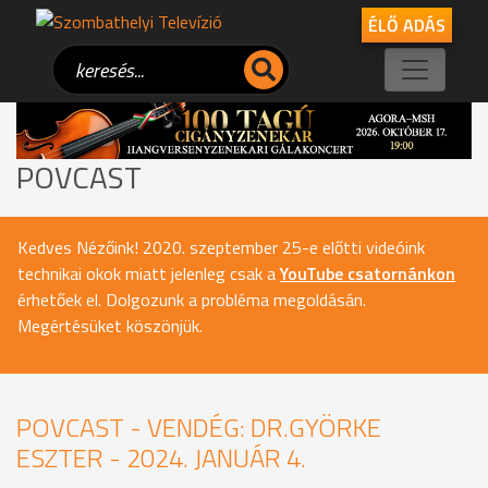
ÉLŐ ADÁS
POVCAST
Kedves Nézőink! 2020. szeptember 25-e előtti videóink
technikai okok miatt jelenleg csak a
YouTube csatornánkon
érhetőek el. Dolgozunk a probléma megoldásán.
Megértésüket köszönjük.
POVCAST - VENDÉG: DR.GYÖRKE
ESZTER - 2024. JANUÁR 4.