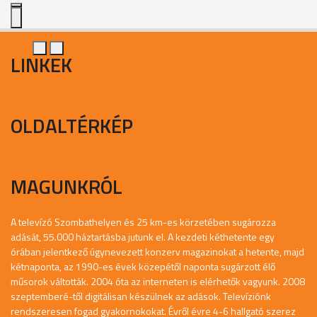
LINKEK
OLDALTÉRKÉP
MAGUNKRÓL
A televízó Szombathelyen és 25 km-es körzetében sugározza
adását, 55.000 háztartásba jutunk el. A kezdeti kéthetente egy
órában jelentkező úgynevezett konzerv magazinokat a hetente, majd
kétnaponta, az 1990-es évek közepétől naponta sugárzott élő
műsorok váltották. 2004 óta az interneten is elérhetők vagyunk. 2008
szeptemberé-től digitálisan készülnek az adások. Televíziónk
rendszeresen fogad gyakornokokat. Évről évre 4-6 hallgató szerez