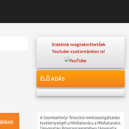
Videóink megtekinthetőek
Youtube-csatornánkon is!
ÉLŐ ADÁS
nánkon