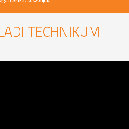
egértésüket köszönjük.
OLADI TECHNIKUM