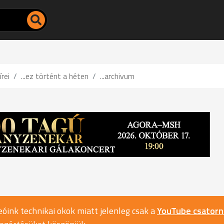
írei
...ez történt a héten
...archivum
óink technikai okok miatt jelenleg csak a
YouTube csator