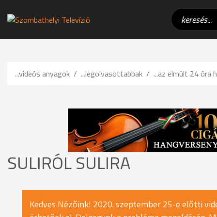
...videós anyagok
...legolvasottabbak
...az elmúlt 24 óra h
SULIRÓL SULIRA
Kedves Nézőink! 2020. szeptember 25-e előtti vide