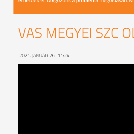
érhetőek el. Dolgozunk a probléma megoldásán. M
VAS MEGYEI SZC 
2021. JANUÁR 26., 11:24