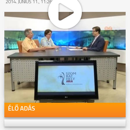
2014. JÚNIUS 11., 11:26
MEGOSZTÁS
Videóink megtekinthetőek
Youtube-csatornánkon is!
ÉLŐ ADÁS