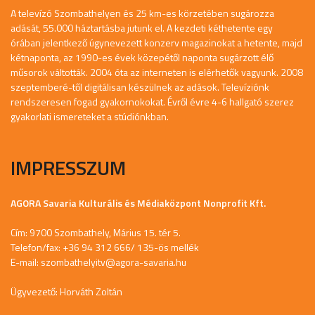
A televízó Szombathelyen és 25 km-es körzetében sugározza
adását, 55.000 háztartásba jutunk el. A kezdeti kéthetente egy
órában jelentkező úgynevezett konzerv magazinokat a hetente, majd
kétnaponta, az 1990-es évek közepétől naponta sugárzott élő
műsorok váltották. 2004 óta az interneten is elérhetők vagyunk. 2008
szeptemberé-től digitálisan készülnek az adások. Televíziónk
rendszeresen fogad gyakornokokat. Évről évre 4-6 hallgató szerez
gyakorlati ismereteket a stúdiónkban.
IMPRESSZUM
AGORA Savaria Kulturális és Médiaközpont Nonprofit Kft.
Cím: 9700 Szombathely, Márius 15. tér 5.
Telefon/fax: +36 94 312 666/ 135-ös mellék
E-mail:
szombathelyitv@agora-savaria.hu
Ügyvezető: Horváth Zoltán