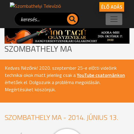
ÉLŐ ADÁS
SZOMBATHELY MA
Kedves Nézőink! 2020. szeptember 25-e előtti videóink
technikai okok miatt jelenleg csak a
YouTube csatornánkon
érhetőek el. Dolgozunk a probléma megoldásán.
Megértésüket köszönjük.
SZOMBATHELY MA - 2014. JÚNIUS 13.