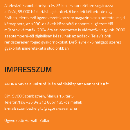
A televízó Szombathelyen és 25 km-es körzetében sugározza
adását, 55.000 háztartásba jutunk el. A kezdeti kéthetente egy
órában jelentkező úgynevezett konzerv magazinokat a hetente, majd
kétnaponta, az 1990-es évek közepétől naponta sugárzott élő
műsorok váltották. 2004 óta az interneten is elérhetők vagyunk. 2008
szeptemberé-től digitálisan készülnek az adások. Televíziónk
rendszeresen fogad gyakornokokat. Évről évre 4-6 hallgató szerez
gyakorlati ismereteket a stúdiónkban.
IMPRESSZUM
AGORA Savaria Kulturális és Médiaközpont Nonprofit Kft.
Cím: 9700 Szombathely, Márius 15. tér 5.
Telefon/fax: +36 94 312 666/ 135-ös mellék
E-mail:
szombathelyitv@agora-savaria.hu
Ügyvezető: Horváth Zoltán