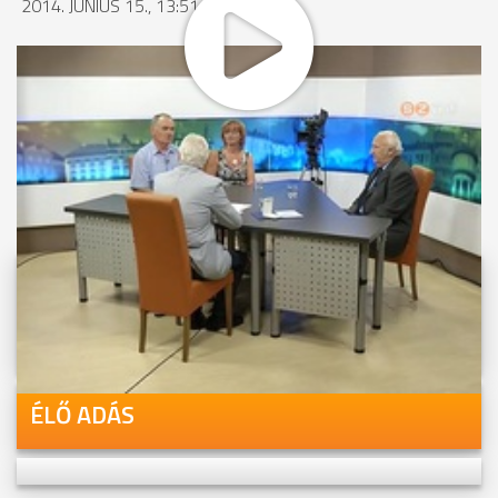
2014. JÚNIUS 15., 13:51
MEGOSZTÁS
Videóink megtekinthetőek
Youtube-csatornánkon is!
ÉLŐ ADÁS