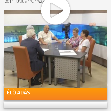
2014. JÚNIUS 17., 17:22
MEGOSZTÁS
Videóink megtekinthetőek
Youtube-csatornánkon is!
ÉLŐ ADÁS