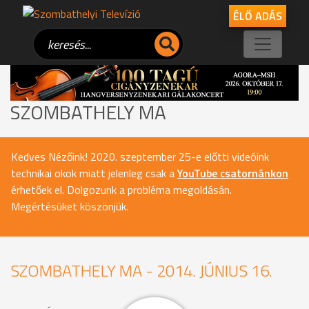
ÉLŐ ADÁS
SZOMBATHELY MA
Kedves Nézőink! 2020. szeptember 25-e előtti videóink
technikai okok miatt jelenleg csak a
YouTube csatornánkon
érhetőek el. Dolgozunk a probléma megoldásán.
Megértésüket köszönjük.
SZOMBATHELY MA - 2014. JÚNIUS 16.