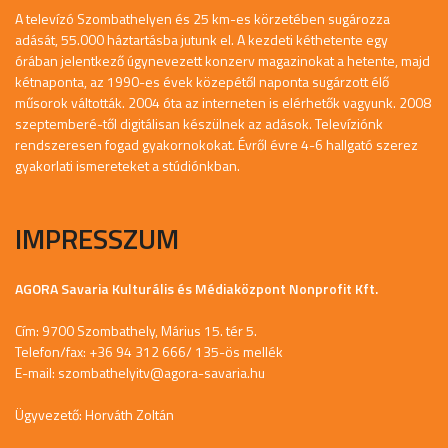
A televízó Szombathelyen és 25 km-es körzetében sugározza
adását, 55.000 háztartásba jutunk el. A kezdeti kéthetente egy
órában jelentkező úgynevezett konzerv magazinokat a hetente, majd
kétnaponta, az 1990-es évek közepétől naponta sugárzott élő
műsorok váltották. 2004 óta az interneten is elérhetők vagyunk. 2008
szeptemberé-től digitálisan készülnek az adások. Televíziónk
rendszeresen fogad gyakornokokat. Évről évre 4-6 hallgató szerez
gyakorlati ismereteket a stúdiónkban.
IMPRESSZUM
AGORA Savaria Kulturális és Médiaközpont Nonprofit Kft.
Cím: 9700 Szombathely, Márius 15. tér 5.
Telefon/fax: +36 94 312 666/ 135-ös mellék
E-mail:
szombathelyitv@agora-savaria.hu
Ügyvezető: Horváth Zoltán