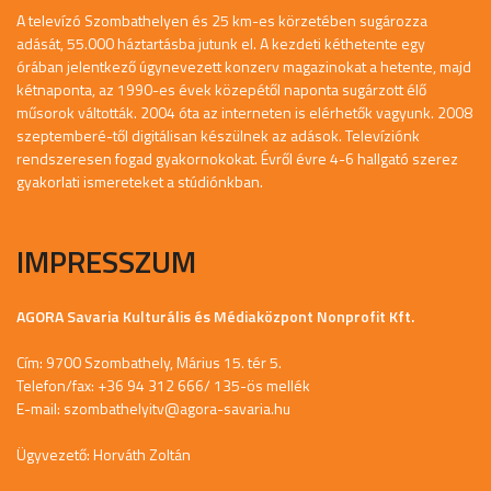
A televízó Szombathelyen és 25 km-es körzetében sugározza
adását, 55.000 háztartásba jutunk el. A kezdeti kéthetente egy
órában jelentkező úgynevezett konzerv magazinokat a hetente, majd
kétnaponta, az 1990-es évek közepétől naponta sugárzott élő
műsorok váltották. 2004 óta az interneten is elérhetők vagyunk. 2008
szeptemberé-től digitálisan készülnek az adások. Televíziónk
rendszeresen fogad gyakornokokat. Évről évre 4-6 hallgató szerez
gyakorlati ismereteket a stúdiónkban.
IMPRESSZUM
AGORA Savaria Kulturális és Médiaközpont Nonprofit Kft.
Cím: 9700 Szombathely, Márius 15. tér 5.
Telefon/fax: +36 94 312 666/ 135-ös mellék
E-mail:
szombathelyitv@agora-savaria.hu
Ügyvezető: Horváth Zoltán