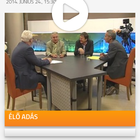
2014. JÚNIUS 24., 15:30
MEGOSZTÁS
Videóink megtekinthetőek
Youtube-csatornánkon is!
ÉLŐ ADÁS