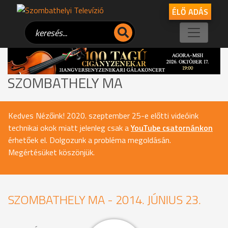
ÉLŐ ADÁS
SZOMBATHELY MA
Kedves Nézőink! 2020. szeptember 25-e előtti videóink
technikai okok miatt jelenleg csak a
YouTube csatornánkon
érhetőek el. Dolgozunk a probléma megoldásán.
Megértésüket köszönjük.
SZOMBATHELY MA - 2014. JÚNIUS 23.