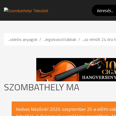
...videós anyagok
...legolvasottabbak
...az elmúlt 24 óra h
SZOMBATHELY MA
Kedves Nézőink! 2020. szeptember 25-e előtti vide