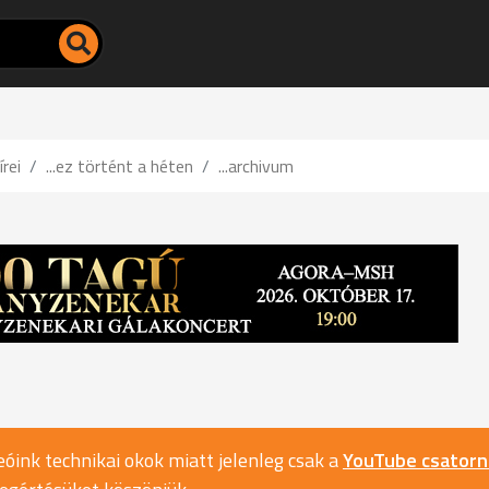
írei
...ez történt a héten
...archivum
óink technikai okok miatt jelenleg csak a
YouTube csator