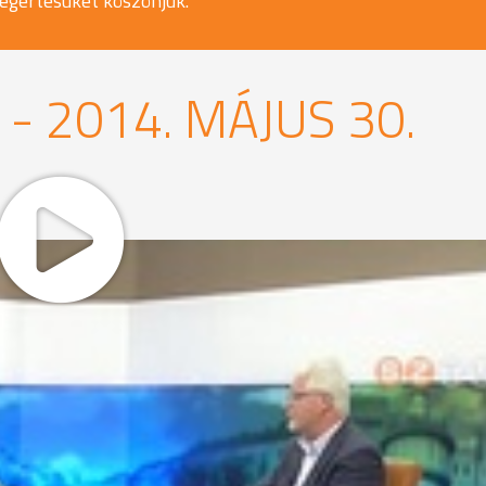
egértésüket köszönjük.
 2014. MÁJUS 30.