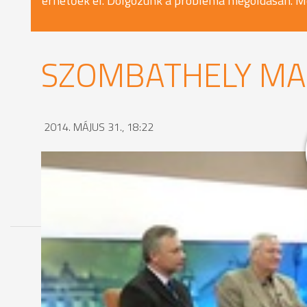
érhetőek el. Dolgozunk a probléma megoldásán. M
SZOMBATHELY MA -
2014. MÁJUS 31., 18:22
MEGOSZTÁS