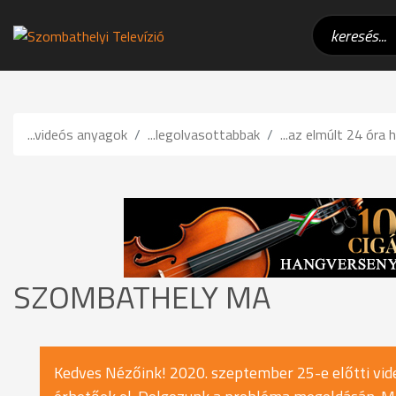
...videós anyagok
...legolvasottabbak
...az elmúlt 24 óra h
SZOMBATHELY MA
Kedves Nézőink! 2020. szeptember 25-e előtti vide