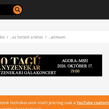
írei
...ez történt a héten
...archivum
óink technikai okok miatt jelenleg csak a
YouTube csator