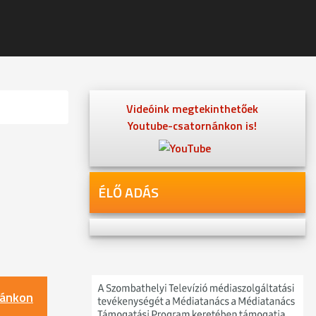
Videóink megtekinthetőek
Youtube-csatornánkon is!
ÉLŐ ADÁS
nánkon