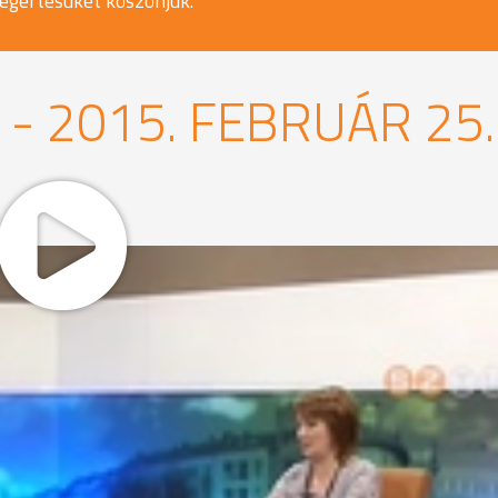
egértésüket köszönjük.
- 2015. FEBRUÁR 25.