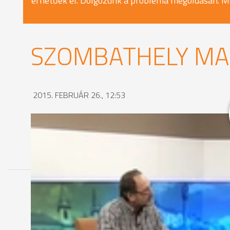
érhetőek el. Dolgozunk a probléma megoldásán. M
SZOMBATHELY MA 
2015. FEBRUÁR 26., 12:53
MEGOSZTÁS