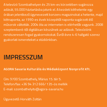
A televízó Szombathelyen és 25 km-es körzetében sugározza
adását, 55.000 háztartásba jutunk el. A kezdeti kéthetente egy
órában jelentkező úgynevezett konzerv magazinokat a hetente, majd
kétnaponta, az 1990-es évek közepétől naponta sugárzott élő
műsorok váltották. 2004 óta az interneten is elérhetők vagyunk. 2008
szeptemberé-től digitálisan készülnek az adások. Televíziónk
rendszeresen fogad gyakornokokat. Évről évre 4-6 hallgató szerez
gyakorlati ismereteket a stúdiónkban.
IMPRESSZUM
AGORA Savaria Kulturális és Médiaközpont Nonprofit Kft.
Cím: 9700 Szombathely, Márius 15. tér 5.
Telefon/fax: +36 94 312 666/ 135-ös mellék
E-mail:
szombathelyitv@agora-savaria.hu
Ügyvezető: Horváth Zoltán