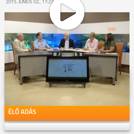
2015. JÚNIUS 02., 17:23
MEGOSZTÁS
Videóink megtekinthetőek
Youtube-csatornánkon is!
ÉLŐ ADÁS