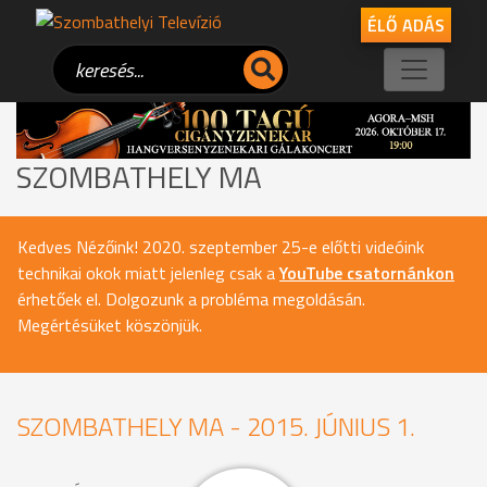
ÉLŐ ADÁS
SZOMBATHELY MA
Kedves Nézőink! 2020. szeptember 25-e előtti videóink
technikai okok miatt jelenleg csak a
YouTube csatornánkon
érhetőek el. Dolgozunk a probléma megoldásán.
Megértésüket köszönjük.
SZOMBATHELY MA - 2015. JÚNIUS 1.