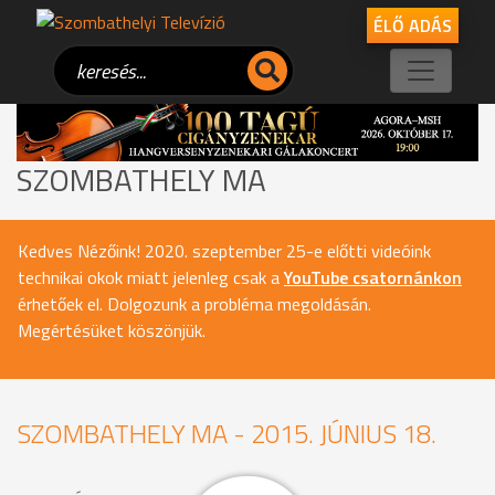
ÉLŐ ADÁS
SZOMBATHELY MA
Kedves Nézőink! 2020. szeptember 25-e előtti videóink
technikai okok miatt jelenleg csak a
YouTube csatornánkon
érhetőek el. Dolgozunk a probléma megoldásán.
Megértésüket köszönjük.
SZOMBATHELY MA - 2015. JÚNIUS 18.