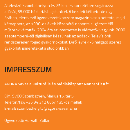
A televízó Szombathelyen és 25 km-es körzetében sugározza
adását, 55.000 háztartásba jutunk el. A kezdeti kéthetente egy
órában jelentkező úgynevezett konzerv magazinokat a hetente, majd
kétnaponta, az 1990-es évek közepétől naponta sugárzott élő
műsorok váltották. 2004 óta az interneten is elérhetők vagyunk. 2008
szeptemberé-től digitálisan készülnek az adások. Televíziónk
rendszeresen fogad gyakornokokat. Évről évre 4-6 hallgató szerez
gyakorlati ismereteket a stúdiónkban.
IMPRESSZUM
AGORA Savaria Kulturális és Médiaközpont Nonprofit Kft.
Cím: 9700 Szombathely, Márius 15. tér 5.
Telefon/fax: +36 94 312 666/ 135-ös mellék
E-mail:
szombathelyitv@agora-savaria.hu
Ügyvezető: Horváth Zoltán