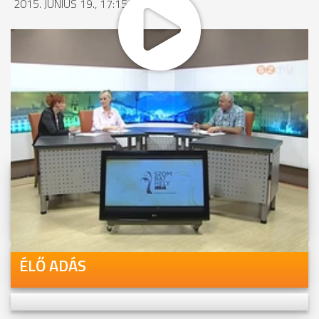
2015. JÚNIUS 19., 17:15
MEGOSZTÁS
Videóink megtekinthetőek
Youtube-csatornánkon is!
ÉLŐ ADÁS