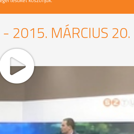
egértésüket köszönjük.
 2015. MÁRCIUS 20.