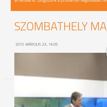
érhetőek el. Dolgozunk a probléma megoldásán. M
SZOMBATHELY MA -
2015. MÁRCIUS 23., 16:05
MEGOSZTÁS