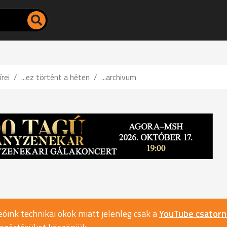
írei
...ez történt a héten
...archivum
óink technikai okok miatt jelenleg csak a
YouTube csator