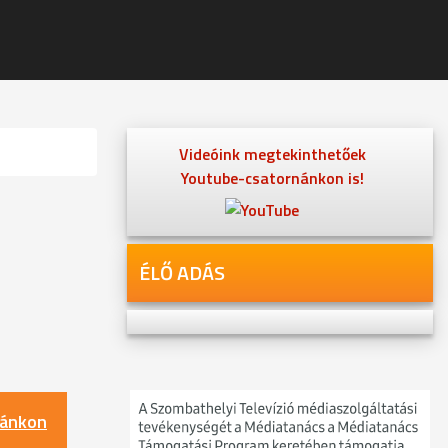
Videóink megtekinthetőek
Youtube-csatornánkon is!
ÉLŐ ADÁS
nánkon