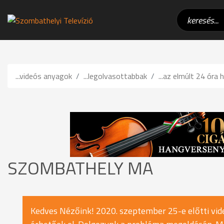
...videós anyagok
...legolvasottabbak
...az elmúlt 24 óra h
SZOMBATHELY MA
Kedves Nézőink! 2020. szeptember 25-e előtti vide