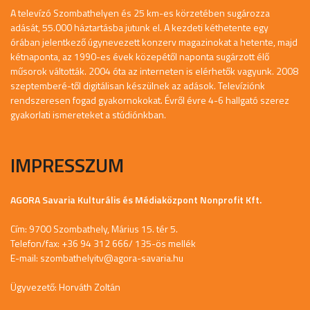
A televízó Szombathelyen és 25 km-es körzetében sugározza
adását, 55.000 háztartásba jutunk el. A kezdeti kéthetente egy
órában jelentkező úgynevezett konzerv magazinokat a hetente, majd
kétnaponta, az 1990-es évek közepétől naponta sugárzott élő
műsorok váltották. 2004 óta az interneten is elérhetők vagyunk. 2008
szeptemberé-től digitálisan készülnek az adások. Televíziónk
rendszeresen fogad gyakornokokat. Évről évre 4-6 hallgató szerez
gyakorlati ismereteket a stúdiónkban.
IMPRESSZUM
AGORA Savaria Kulturális és Médiaközpont Nonprofit Kft.
Cím: 9700 Szombathely, Márius 15. tér 5.
Telefon/fax: +36 94 312 666/ 135-ös mellék
E-mail:
szombathelyitv@agora-savaria.hu
Ügyvezető: Horváth Zoltán