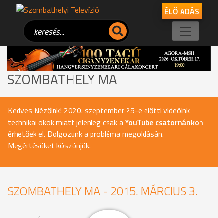
ÉLŐ ADÁS
SZOMBATHELY MA
Kedves Nézőink! 2020. szeptember 25-e előtti videóink
technikai okok miatt jelenleg csak a
YouTube csatornánkon
érhetőek el. Dolgozunk a probléma megoldásán.
Megértésüket köszönjük.
SZOMBATHELY MA - 2015. MÁRCIUS 3.