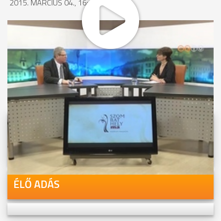
2015. MÁRCIUS 04., 16:40
MEGOSZTÁS
Videóink megtekinthetőek
Youtube-csatornánkon is!
ÉLŐ ADÁS