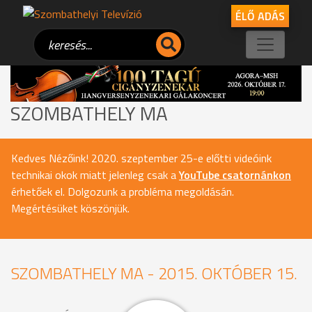
ÉLŐ ADÁS
SZOMBATHELY MA
Kedves Nézőink! 2020. szeptember 25-e előtti videóink
technikai okok miatt jelenleg csak a
YouTube csatornánkon
érhetőek el. Dolgozunk a probléma megoldásán.
Megértésüket köszönjük.
SZOMBATHELY MA - 2015. OKTÓBER 15.