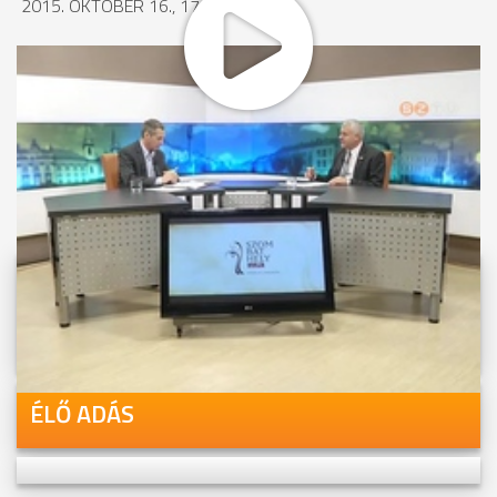
2015. OKTÓBER 16., 17:35
MEGOSZTÁS
Videóink megtekinthetőek
Youtube-csatornánkon is!
ÉLŐ ADÁS