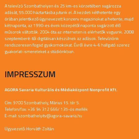
A televízó Szombathelyen és 25 km-es körzetében sugározza
adását, 55.000 háztartásba jutunk el. A kezdeti kéthetente egy
órában jelentkező úgynevezett konzerv magazinokat a hetente, majd
kétnaponta, az 1990-es évek közepétől naponta sugárzott élő
műsorok váltották. 2004 óta az interneten is elérhetők vagyunk. 2008
szeptemberé-től digitálisan készülnek az adások. Televíziónk
rendszeresen fogad gyakornokokat. Évről évre 4-6 hallgató szerez
gyakorlati ismereteket a stúdiónkban.
IMPRESSZUM
AGORA Savaria Kulturális és Médiaközpont Nonprofit Kft.
Cím: 9700 Szombathely, Márius 15. tér 5.
Telefon/fax: +36 94 312 666/ 135-ös mellék
E-mail:
szombathelyitv@agora-savaria.hu
Ügyvezető: Horváth Zoltán