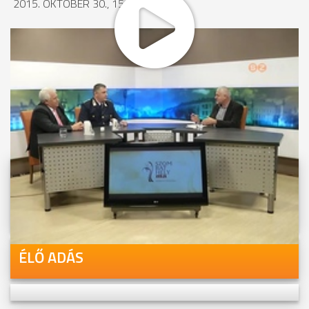
2015. OKTÓBER 30., 15:14
MEGOSZTÁS
Videóink megtekinthetőek
Youtube-csatornánkon is!
ÉLŐ ADÁS