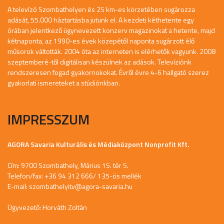
A televízó Szombathelyen és 25 km-es körzetében sugározza
adását, 55.000 háztartásba jutunk el. A kezdeti kéthetente egy
órában jelentkező úgynevezett konzerv magazinokat a hetente, majd
kétnaponta, az 1990-es évek közepétől naponta sugárzott élő
műsorok váltották. 2004 óta az interneten is elérhetők vagyunk. 2008
szeptemberé-től digitálisan készülnek az adások. Televíziónk
rendszeresen fogad gyakornokokat. Évről évre 4-6 hallgató szerez
gyakorlati ismereteket a stúdiónkban.
IMPRESSZUM
AGORA Savaria Kulturális és Médiaközpont Nonprofit Kft.
Cím: 9700 Szombathely, Márius 15. tér 5.
Telefon/fax: +36 94 312 666/ 135-ös mellék
E-mail:
szombathelyitv@agora-savaria.hu
Ügyvezető: Horváth Zoltán