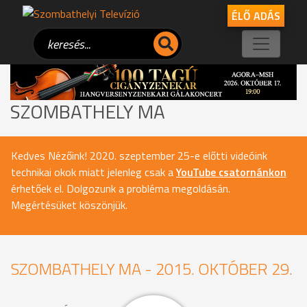
ÉLŐ ADÁS
SZOMBATHELY MA
Kedves Nézőink! 2020. szeptember 25-e előtti videóink
technikai okok miatt jelenleg csak a
YouTube csatornánkon
érhetőek el. Dolgozunk a probléma megoldásán.
Megértésüket köszönjük.
SZOMBATHELY MA - 2015. OKTÓBER 29.