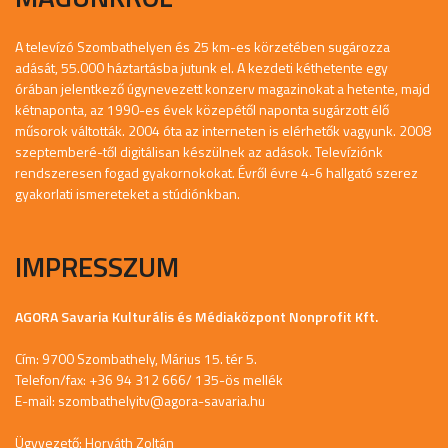
A televízó Szombathelyen és 25 km-es körzetében sugározza
adását, 55.000 háztartásba jutunk el. A kezdeti kéthetente egy
órában jelentkező úgynevezett konzerv magazinokat a hetente, majd
kétnaponta, az 1990-es évek közepétől naponta sugárzott élő
műsorok váltották. 2004 óta az interneten is elérhetők vagyunk. 2008
szeptemberé-től digitálisan készülnek az adások. Televíziónk
rendszeresen fogad gyakornokokat. Évről évre 4-6 hallgató szerez
gyakorlati ismereteket a stúdiónkban.
IMPRESSZUM
AGORA Savaria Kulturális és Médiaközpont Nonprofit Kft.
Cím: 9700 Szombathely, Márius 15. tér 5.
Telefon/fax: +36 94 312 666/ 135-ös mellék
E-mail:
szombathelyitv@agora-savaria.hu
Ügyvezető: Horváth Zoltán