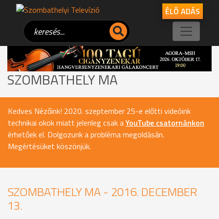
ÉLŐ ADÁS
SZOMBATHELY MA
Kedves Nézőink! 2020. szeptember 25-e előtti videóink
technikai okok miatt jelenleg csak a
YouTube csatornánkon
érhetőek el. Dolgozunk a probléma megoldásán.
Megértésüket köszönjük.
SZOMBATHELY MA - 2016. DECEMBER
13.