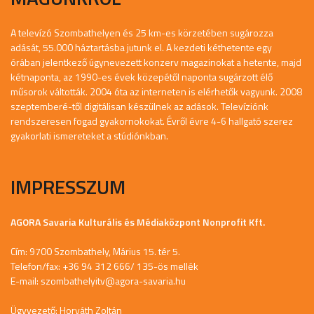
A televízó Szombathelyen és 25 km-es körzetében sugározza
adását, 55.000 háztartásba jutunk el. A kezdeti kéthetente egy
órában jelentkező úgynevezett konzerv magazinokat a hetente, majd
kétnaponta, az 1990-es évek közepétől naponta sugárzott élő
műsorok váltották. 2004 óta az interneten is elérhetők vagyunk. 2008
szeptemberé-től digitálisan készülnek az adások. Televíziónk
rendszeresen fogad gyakornokokat. Évről évre 4-6 hallgató szerez
gyakorlati ismereteket a stúdiónkban.
IMPRESSZUM
AGORA Savaria Kulturális és Médiaközpont Nonprofit Kft.
Cím: 9700 Szombathely, Márius 15. tér 5.
Telefon/fax: +36 94 312 666/ 135-ös mellék
E-mail:
szombathelyitv@agora-savaria.hu
Ügyvezető: Horváth Zoltán