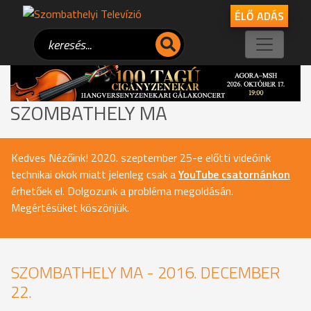
ÉLŐ ADÁS
SZOMBATHELY MA
Kedves Nézőink! 2020. szeptember 25-e előtti videóink
technikai okok miatt jelenleg csak a
YouTube csatornánkon
érhetőek el. Dolgozunk a probléma megoldásán.
Megértésüket köszönjük.
SZOMBATHELY MA - 2016. DECEMBER
22.