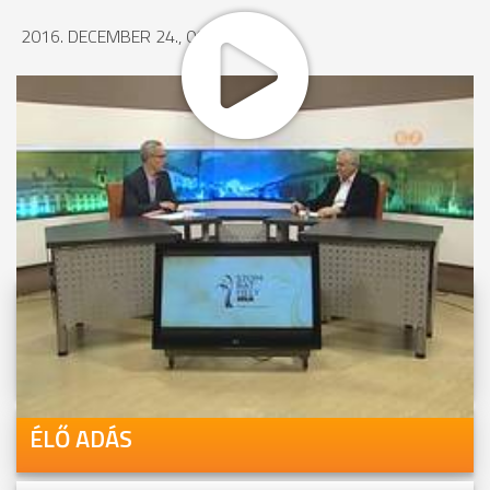
2016. DECEMBER 24., 00:56
MEGOSZTÁS
Videóink megtekinthetőek
Youtube-csatornánkon is!
ÉLŐ ADÁS