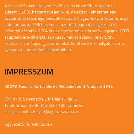
A televízó Szombathelyen és 25 km-es körzetében sugározza
adását, 55.000 háztartásba jutunk el. A kezdeti kéthetente egy
órában jelentkező úgynevezett konzerv magazinokat a hetente, majd
kétnaponta, az 1990-es évek közepétől naponta sugárzott élő
műsorok váltották. 2004 óta az interneten is elérhetők vagyunk. 2008
szeptemberé-től digitálisan készülnek az adások. Televíziónk
rendszeresen fogad gyakornokokat. Évről évre 4-6 hallgató szerez
gyakorlati ismereteket a stúdiónkban.
IMPRESSZUM
AGORA Savaria Kulturális és Médiaközpont Nonprofit Kft.
Cím: 9700 Szombathely, Márius 15. tér 5.
Telefon/fax: +36 94 312 666/ 135-ös mellék
E-mail:
szombathelyitv@agora-savaria.hu
Ügyvezető: Horváth Zoltán