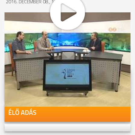
2016. DECEMBER 08., 13:25
MEGOSZTÁS
Videóink megtekinthetőek
Youtube-csatornánkon is!
ÉLŐ ADÁS