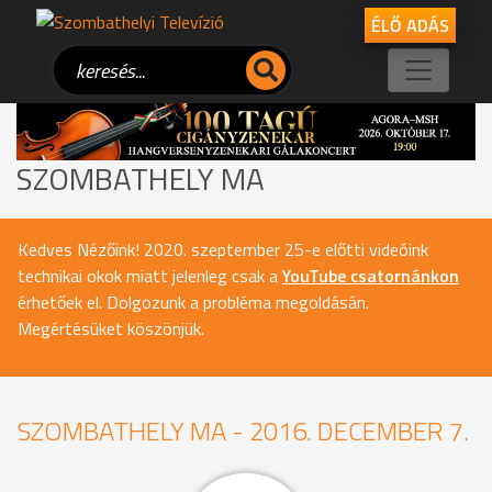
ÉLŐ ADÁS
SZOMBATHELY MA
Kedves Nézőink! 2020. szeptember 25-e előtti videóink
technikai okok miatt jelenleg csak a
YouTube csatornánkon
érhetőek el. Dolgozunk a probléma megoldásán.
Megértésüket köszönjük.
SZOMBATHELY MA - 2016. DECEMBER 7.