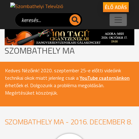
ÉLŐ ADÁS
SZOMBATHELY MA
Kedves Nézőink! 2020. szeptember 25-e előtti videóink
technikai okok miatt jelenleg csak a
YouTube csatornánkon
érhetőek el. Dolgozunk a probléma megoldásán.
Megértésüket köszönjük.
SZOMBATHELY MA - 2016. DECEMBER 8.