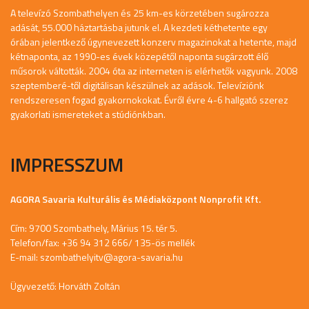
A televízó Szombathelyen és 25 km-es körzetében sugározza
adását, 55.000 háztartásba jutunk el. A kezdeti kéthetente egy
órában jelentkező úgynevezett konzerv magazinokat a hetente, majd
kétnaponta, az 1990-es évek közepétől naponta sugárzott élő
műsorok váltották. 2004 óta az interneten is elérhetők vagyunk. 2008
szeptemberé-től digitálisan készülnek az adások. Televíziónk
rendszeresen fogad gyakornokokat. Évről évre 4-6 hallgató szerez
gyakorlati ismereteket a stúdiónkban.
IMPRESSZUM
AGORA Savaria Kulturális és Médiaközpont Nonprofit Kft.
Cím: 9700 Szombathely, Márius 15. tér 5.
Telefon/fax: +36 94 312 666/ 135-ös mellék
E-mail:
szombathelyitv@agora-savaria.hu
Ügyvezető: Horváth Zoltán