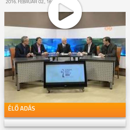
2016. FEBRUÁR 02., 16:31
MEGOSZTÁS
Videóink megtekinthetőek
Youtube-csatornánkon is!
ÉLŐ ADÁS