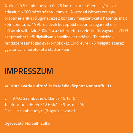
A televízó Szombathelyen és 25 km-es körzetében sugározza
adását, 55.000 háztartásba jutunk el. A kezdeti kéthetente egy
órában jelentkező úgynevezett konzerv magazinokat a hetente, majd
kétnaponta, az 1990-es évek közepétől naponta sugárzott élő
műsorok váltották. 2004 óta az interneten is elérhetők vagyunk. 2008
szeptemberé-től digitálisan készülnek az adások. Televíziónk
rendszeresen fogad gyakornokokat. Évről évre 4-6 hallgató szerez
gyakorlati ismereteket a stúdiónkban.
IMPRESSZUM
AGORA Savaria Kulturális és Médiaközpont Nonprofit Kft.
Cím: 9700 Szombathely, Márius 15. tér 5.
Telefon/fax: +36 94 312 666/ 135-ös mellék
E-mail:
szombathelyitv@agora-savaria.hu
Ügyvezető: Horváth Zoltán