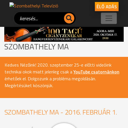
ÉLŐ ADÁS
SZOMBATHELY MA
Kedves Nézőink! 2020. szeptember 25-e előtti videóink
technikai okok miatt jelenleg csak a
YouTube csatornánkon
érhetőek el. Dolgozunk a probléma megoldásán.
Megértésüket köszönjük.
SZOMBATHELY MA - 2016. FEBRUÁR 1.