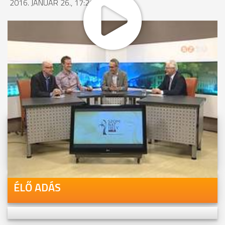
2016. JANUÁR 26., 17:21
MEGOSZTÁS
Videóink megtekinthetőek
Youtube-csatornánkon is!
ÉLŐ ADÁS