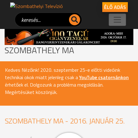
ÉLŐ ADÁS
SZOMBATHELY MA
Kedves Nézőink! 2020. szeptember 25-e előtti videóink
technikai okok miatt jelenleg csak a
YouTube csatornánkon
érhetőek el. Dolgozunk a probléma megoldásán.
Megértésüket köszönjük.
SZOMBATHELY MA - 2016. JANUÁR 25.