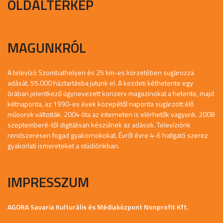
OLDALTÉRKÉP
MAGUNKRÓL
A televízó Szombathelyen és 25 km-es körzetében sugározza
adását, 55.000 háztartásba jutunk el. A kezdeti kéthetente egy
órában jelentkező úgynevezett konzerv magazinokat a hetente, majd
kétnaponta, az 1990-es évek közepétől naponta sugárzott élő
műsorok váltották. 2004 óta az interneten is elérhetők vagyunk. 2008
szeptemberé-től digitálisan készülnek az adások. Televíziónk
rendszeresen fogad gyakornokokat. Évről évre 4-6 hallgató szerez
gyakorlati ismereteket a stúdiónkban.
IMPRESSZUM
AGORA Savaria Kulturális és Médiaközpont Nonprofit Kft.