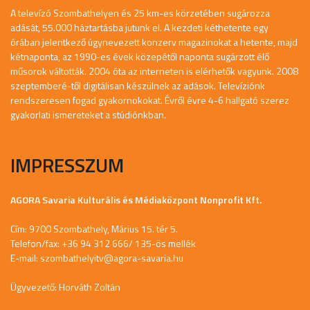
A televízó Szombathelyen és 25 km-es körzetében sugározza
adását, 55.000 háztartásba jutunk el. A kezdeti kéthetente egy
órában jelentkező úgynevezett konzerv magazinokat a hetente, majd
kétnaponta, az 1990-es évek közepétől naponta sugárzott élő
műsorok váltották. 2004 óta az interneten is elérhetők vagyunk. 2008
szeptemberé-től digitálisan készülnek az adások. Televíziónk
rendszeresen fogad gyakornokokat. Évről évre 4-6 hallgató szerez
gyakorlati ismereteket a stúdiónkban.
IMPRESSZUM
AGORA Savaria Kulturális és Médiaközpont Nonprofit Kft.
Cím: 9700 Szombathely, Márius 15. tér 5.
Telefon/fax: +36 94 312 666/ 135-ös mellék
E-mail:
szombathelyitv@agora-savaria.hu
Ügyvezető: Horváth Zoltán