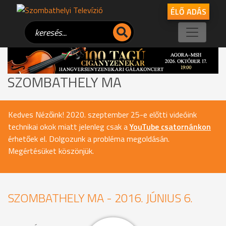
ÉLŐ ADÁS
SZOMBATHELY MA
Kedves Nézőink! 2020. szeptember 25-e előtti videóink
technikai okok miatt jelenleg csak a
YouTube csatornánkon
érhetőek el. Dolgozunk a probléma megoldásán.
Megértésüket köszönjük.
SZOMBATHELY MA - 2016. JÚNIUS 6.