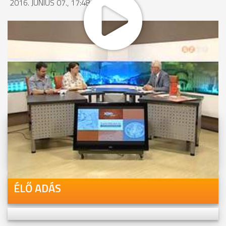
2016. JÚNIUS 07., 17:48
MEGOSZTÁS
Videóink megtekinthetőek
Youtube-csatornánkon is!
ÉLŐ ADÁS