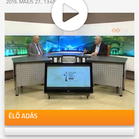
2016. MÁJUS 27., 13:45
MEGOSZTÁS
Videóink megtekinthetőek
Youtube-csatornánkon is!
ÉLŐ ADÁS