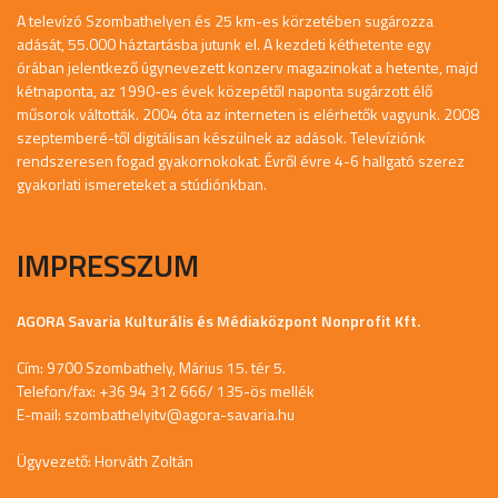
A televízó Szombathelyen és 25 km-es körzetében sugározza
adását, 55.000 háztartásba jutunk el. A kezdeti kéthetente egy
órában jelentkező úgynevezett konzerv magazinokat a hetente, majd
kétnaponta, az 1990-es évek közepétől naponta sugárzott élő
műsorok váltották. 2004 óta az interneten is elérhetők vagyunk. 2008
szeptemberé-től digitálisan készülnek az adások. Televíziónk
rendszeresen fogad gyakornokokat. Évről évre 4-6 hallgató szerez
gyakorlati ismereteket a stúdiónkban.
IMPRESSZUM
AGORA Savaria Kulturális és Médiaközpont Nonprofit Kft.
Cím: 9700 Szombathely, Márius 15. tér 5.
Telefon/fax: +36 94 312 666/ 135-ös mellék
E-mail:
szombathelyitv@agora-savaria.hu
Ügyvezető: Horváth Zoltán