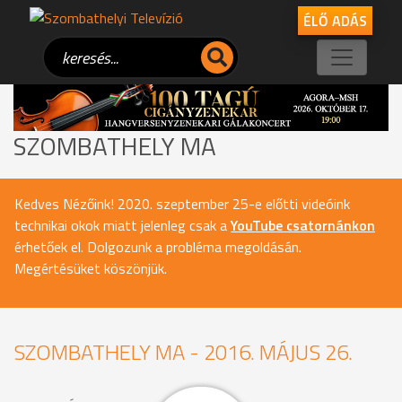
ÉLŐ ADÁS
SZOMBATHELY MA
Kedves Nézőink! 2020. szeptember 25-e előtti videóink
technikai okok miatt jelenleg csak a
YouTube csatornánkon
érhetőek el. Dolgozunk a probléma megoldásán.
Megértésüket köszönjük.
SZOMBATHELY MA - 2016. MÁJUS 26.