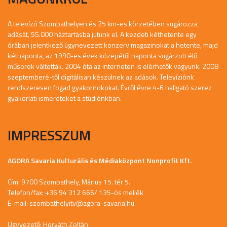
A televízó Szombathelyen és 25 km-es körzetében sugározza
adását, 55.000 háztartásba jutunk el. A kezdeti kéthetente egy
órában jelentkező úgynevezett konzerv magazinokat a hetente, majd
kétnaponta, az 1990-es évek közepétől naponta sugárzott élő
műsorok váltották. 2004 óta az interneten is elérhetők vagyunk. 2008
szeptemberé-től digitálisan készülnek az adások. Televíziónk
rendszeresen fogad gyakornokokat. Évről évre 4-6 hallgató szerez
gyakorlati ismereteket a stúdiónkban.
IMPRESSZUM
AGORA Savaria Kulturális és Médiaközpont Nonprofit Kft.
Cím: 9700 Szombathely, Márius 15. tér 5.
Telefon/fax: +36 94 312 666/ 135-ös mellék
E-mail:
szombathelyitv@agora-savaria.hu
Ügyvezető: Horváth Zoltán