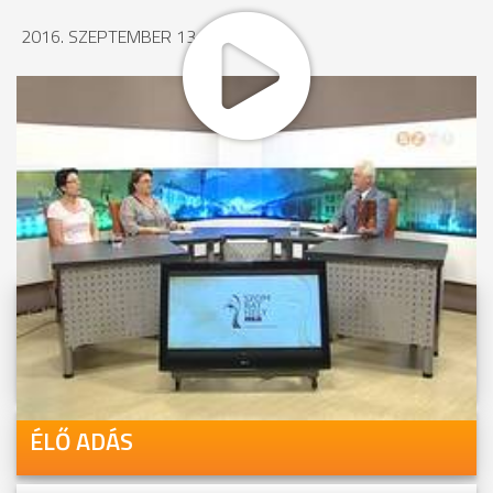
2016. SZEPTEMBER 13., 15:21
MEGOSZTÁS
Videóink megtekinthetőek
Youtube-csatornánkon is!
ÉLŐ ADÁS