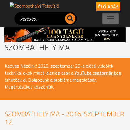
ÉLŐ ADÁS
SZOMBATHELY MA
Kedves Nézőink! 2020. szeptember 25-e előtti videóink
technikai okok miatt jelenleg csak a
YouTube csatornánkon
érhetőek el. Dolgozunk a probléma megoldásán.
Megértésüket köszönjük.
SZOMBATHELY MA - 2016. SZEPTEMBER
12.