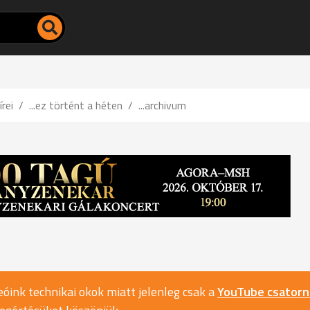
írei
...ez történt a héten
...archivum
óink technikai okok miatt jelenleg csak a
YouTube csator