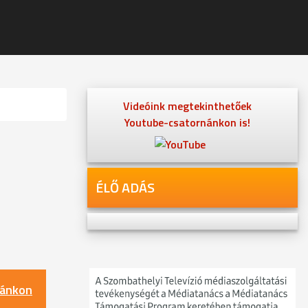
Videóink megtekinthetőek
Youtube-csatornánkon is!
ÉLŐ ADÁS
nánkon