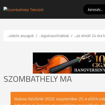
...videós anyagok
...legolvasottabbak
...az elmúlt 24 óra h
SZOMBATHELY MA
Kedves Nézőink! 2020. szeptember 25-e előtti vide