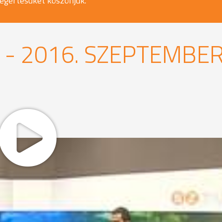
egértésüket köszönjük.
- 2016. SZEPTEMBE