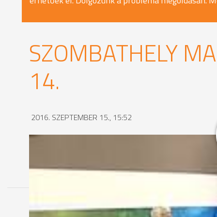
érhetőek el. Dolgozunk a probléma megoldásán. M
SZOMBATHELY MA 
14.
2016. SZEPTEMBER 15., 15:52
MEGOSZTÁS