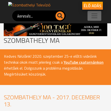
ÉLŐ ADÁS
SZOMBATHELY MA
Kedves Nézőink! 2020. szeptember 25-e előtti videóink
technikai okok miatt jelenleg csak a
YouTube csatornánkon
érhetőek el. Dolgozunk a probléma megoldásán.
Megértésüket köszönjük.
SZOMBATHELY MA - 2017. DECEMBER
13.