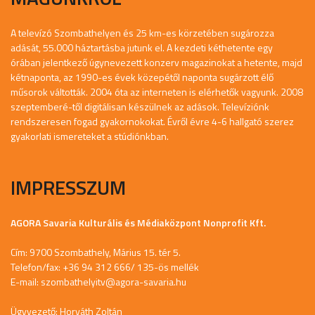
A televízó Szombathelyen és 25 km-es körzetében sugározza
adását, 55.000 háztartásba jutunk el. A kezdeti kéthetente egy
órában jelentkező úgynevezett konzerv magazinokat a hetente, majd
kétnaponta, az 1990-es évek közepétől naponta sugárzott élő
műsorok váltották. 2004 óta az interneten is elérhetők vagyunk. 2008
szeptemberé-től digitálisan készülnek az adások. Televíziónk
rendszeresen fogad gyakornokokat. Évről évre 4-6 hallgató szerez
gyakorlati ismereteket a stúdiónkban.
IMPRESSZUM
AGORA Savaria Kulturális és Médiaközpont Nonprofit Kft.
Cím: 9700 Szombathely, Márius 15. tér 5.
Telefon/fax: +36 94 312 666/ 135-ös mellék
E-mail:
szombathelyitv@agora-savaria.hu
Ügyvezető: Horváth Zoltán