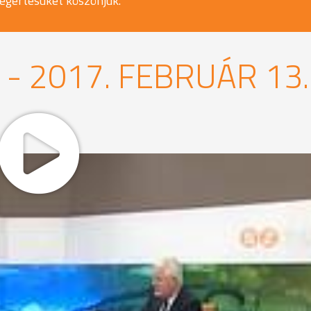
egértésüket köszönjük.
- 2017. FEBRUÁR 13.