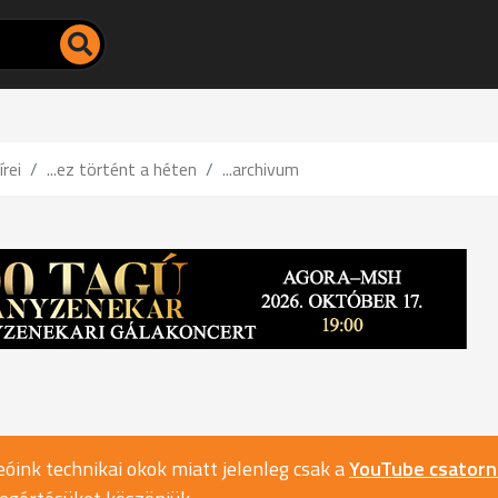
írei
...ez történt a héten
...archivum
óink technikai okok miatt jelenleg csak a
YouTube csator