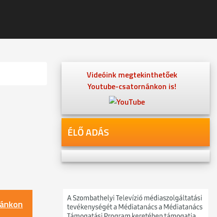
Videóink megtekinthetőek
Youtube-csatornánkon is!
ÉLŐ ADÁS
nánkon