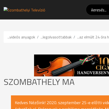
...videós anyagok
...legolvasottabbak
...az elmúlt 24 óra h
SZOMBATHELY MA
Kedves Nézőink! 2020. szeptember 25-e előtti vide