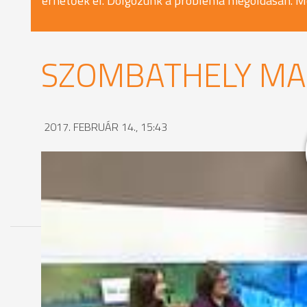
érhetőek el. Dolgozunk a probléma megoldásán. M
SZOMBATHELY MA 
2017. FEBRUÁR 14., 15:43
MEGOSZTÁS