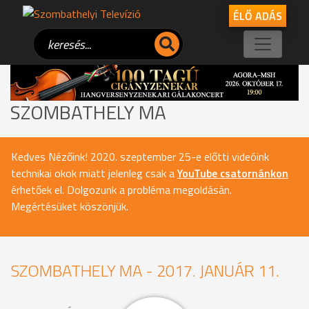
ÉLŐ ADÁS
SZOMBATHELY MA
Kedves Nézőink! 2020. szeptember 25-e előtti videóink
technikai okok miatt jelenleg csak a
YouTube csatornánkon
érhetőek el. Dolgozunk a probléma megoldásán.
Megértésüket köszönjük.
SZOMBATHELY MA - 2017. JANUÁR 11.