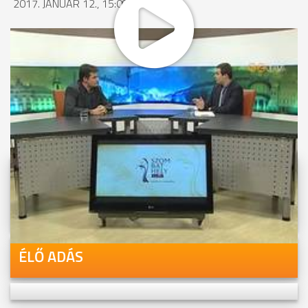
2017. JANUÁR 12., 15:08
MEGOSZTÁS
Videóink megtekinthetőek
Youtube-csatornánkon is!
ÉLŐ ADÁS