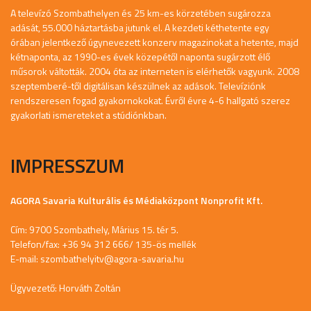
A televízó Szombathelyen és 25 km-es körzetében sugározza
adását, 55.000 háztartásba jutunk el. A kezdeti kéthetente egy
órában jelentkező úgynevezett konzerv magazinokat a hetente, majd
kétnaponta, az 1990-es évek közepétől naponta sugárzott élő
műsorok váltották. 2004 óta az interneten is elérhetők vagyunk. 2008
szeptemberé-től digitálisan készülnek az adások. Televíziónk
rendszeresen fogad gyakornokokat. Évről évre 4-6 hallgató szerez
gyakorlati ismereteket a stúdiónkban.
IMPRESSZUM
AGORA Savaria Kulturális és Médiaközpont Nonprofit Kft.
Cím: 9700 Szombathely, Márius 15. tér 5.
Telefon/fax: +36 94 312 666/ 135-ös mellék
E-mail:
szombathelyitv@agora-savaria.hu
Ügyvezető: Horváth Zoltán