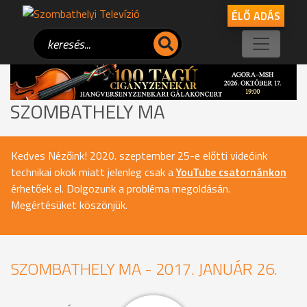
ÉLŐ ADÁS
SZOMBATHELY MA
Kedves Nézőink! 2020. szeptember 25-e előtti videóink
technikai okok miatt jelenleg csak a
YouTube csatornánkon
érhetőek el. Dolgozunk a probléma megoldásán.
Megértésüket köszönjük.
SZOMBATHELY MA - 2017. JANUÁR 26.