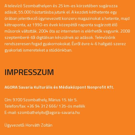
A televízó Szombathelyen és 25 km-es körzetében sugározza
adását, 55.000 háztartásba jutunk el. A kezdeti kéthetente egy
órában jelentkező úgynevezett konzerv magazinokat a hetente, majd
kétnaponta, az 1990-es évek közepétől naponta sugárzott élő
műsorok váltották. 2004 óta az interneten is elérhetők vagyunk. 2008
szeptemberé-től digitálisan készülnek az adások. Televíziónk
rendszeresen fogad gyakornokokat. Évről évre 4-6 hallgató szerez
gyakorlati ismereteket a stúdiónkban.
IMPRESSZUM
AGORA Savaria Kulturális és Médiaközpont Nonprofit Kft.
Cím: 9700 Szombathely, Márius 15. tér 5.
Telefon/fax: +36 94 312 666/ 135-ös mellék
E-mail:
szombathelyitv@agora-savaria.hu
Ügyvezető: Horváth Zoltán