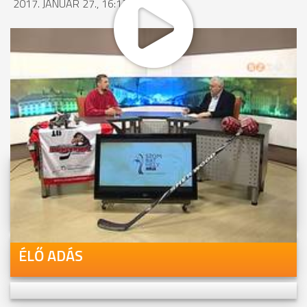
2017. JANUÁR 27., 16:12
MEGOSZTÁS
Videóink megtekinthetőek
Youtube-csatornánkon is!
ÉLŐ ADÁS