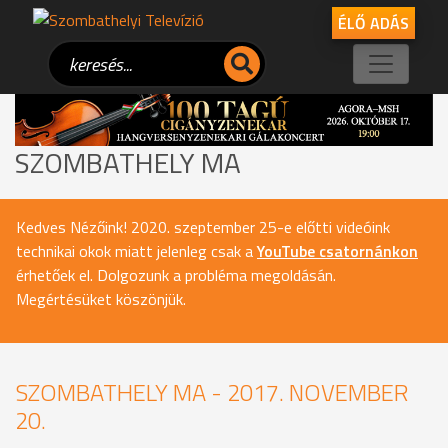
ÉLŐ ADÁS
SZOMBATHELY MA
Kedves Nézőink! 2020. szeptember 25-e előtti videóink
technikai okok miatt jelenleg csak a
YouTube csatornánkon
érhetőek el. Dolgozunk a probléma megoldásán.
Megértésüket köszönjük.
SZOMBATHELY MA - 2017. NOVEMBER
20.