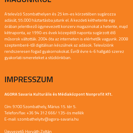
A televízó Szombathelyen és 25 km-es körzetében sugározza
adását, 55.000 háztartásba jutunk el. A kezdeti kéthetente egy
órában jelentkező úgynevezett konzerv magazinokat a hetente, majd
kétnaponta, az 1990-es évek közepétől naponta sugárzott élő
műsorok váltották. 2004 óta az interneten is elérhetők vagyunk. 2008
szeptemberé-től digitálisan készülnek az adások. Televíziónk
rendszeresen fogad gyakornokokat. Évről évre 4-6 hallgató szerez
gyakorlati ismereteket a stúdiónkban.
IMPRESSZUM
AGORA Savaria Kulturális és Médiaközpont Nonprofit Kft.
Cím: 9700 Szombathely, Márius 15. tér 5.
Telefon/fax: +36 94 312 666/ 135-ös mellék
E-mail:
szombathelyitv@agora-savaria.hu
Ügyvezető: Horváth Zoltán