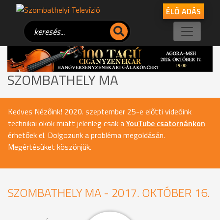
ÉLŐ ADÁS
SZOMBATHELY MA
Kedves Nézőink! 2020. szeptember 25-e előtti videóink
technikai okok miatt jelenleg csak a
YouTube csatornánkon
érhetőek el. Dolgozunk a probléma megoldásán.
Megértésüket köszönjük.
SZOMBATHELY MA - 2017. OKTÓBER 16.