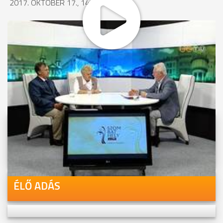
2017. OKTÓBER 17., 14:27
MEGOSZTÁS
Videóink megtekinthetőek
Youtube-csatornánkon is!
ÉLŐ ADÁS