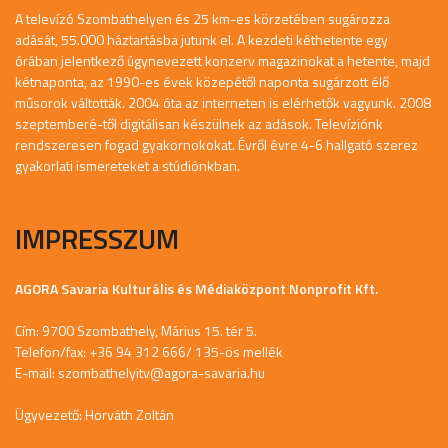
A televízó Szombathelyen és 25 km-es körzetében sugározza
adását, 55.000 háztartásba jutunk el. A kezdeti kéthetente egy
órában jelentkező úgynevezett konzerv magazinokat a hetente, majd
kétnaponta, az 1990-es évek közepétől naponta sugárzott élő
műsorok váltották. 2004 óta az interneten is elérhetők vagyunk. 2008
szeptemberé-től digitálisan készülnek az adások. Televíziónk
rendszeresen fogad gyakornokokat. Évről évre 4-6 hallgató szerez
gyakorlati ismereteket a stúdiónkban.
IMPRESSZUM
AGORA Savaria Kulturális és Médiaközpont Nonprofit Kft.
Cím: 9700 Szombathely, Márius 15. tér 5.
Telefon/fax: +36 94 312 666/ 135-ös mellék
E-mail:
szombathelyitv@agora-savaria.hu
Ügyvezető: Horváth Zoltán