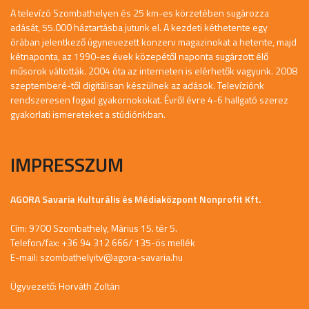
A televízó Szombathelyen és 25 km-es körzetében sugározza
adását, 55.000 háztartásba jutunk el. A kezdeti kéthetente egy
órában jelentkező úgynevezett konzerv magazinokat a hetente, majd
kétnaponta, az 1990-es évek közepétől naponta sugárzott élő
műsorok váltották. 2004 óta az interneten is elérhetők vagyunk. 2008
szeptemberé-től digitálisan készülnek az adások. Televíziónk
rendszeresen fogad gyakornokokat. Évről évre 4-6 hallgató szerez
gyakorlati ismereteket a stúdiónkban.
IMPRESSZUM
AGORA Savaria Kulturális és Médiaközpont Nonprofit Kft.
Cím: 9700 Szombathely, Márius 15. tér 5.
Telefon/fax: +36 94 312 666/ 135-ös mellék
E-mail:
szombathelyitv@agora-savaria.hu
Ügyvezető: Horváth Zoltán