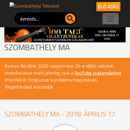
ÉLŐ ADÁS
SZOMBATHELY MA
Kedves Nézőink! 2020. szeptember 25-e előtti videóink
technikai okok miatt jelenleg csak a
YouTube csatornánkon
érhetőek el. Dolgozunk a probléma megoldásán.
Megértésüket köszönjük.
SZOMBATHELY MA - 2018. ÁPRILIS 17.