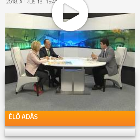
2018. ÁPRILIS 18., 15:47
MEGOSZTÁS
Videóink megtekinthetőek
Youtube-csatornánkon is!
ÉLŐ ADÁS