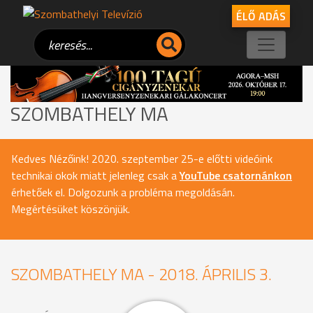
ÉLŐ ADÁS
SZOMBATHELY MA
Kedves Nézőink! 2020. szeptember 25-e előtti videóink
technikai okok miatt jelenleg csak a
YouTube csatornánkon
érhetőek el. Dolgozunk a probléma megoldásán.
Megértésüket köszönjük.
SZOMBATHELY MA - 2018. ÁPRILIS 3.