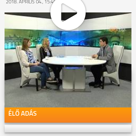
2018. ÁPRILIS 04., 15:40
MEGOSZTÁS
Videóink megtekinthetőek
Youtube-csatornánkon is!
ÉLŐ ADÁS