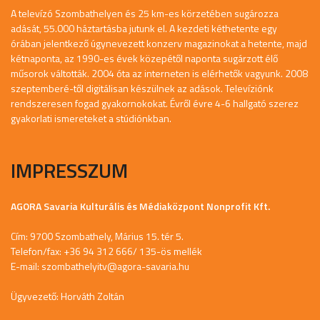
A televízó Szombathelyen és 25 km-es körzetében sugározza
adását, 55.000 háztartásba jutunk el. A kezdeti kéthetente egy
órában jelentkező úgynevezett konzerv magazinokat a hetente, majd
kétnaponta, az 1990-es évek közepétől naponta sugárzott élő
műsorok váltották. 2004 óta az interneten is elérhetők vagyunk. 2008
szeptemberé-től digitálisan készülnek az adások. Televíziónk
rendszeresen fogad gyakornokokat. Évről évre 4-6 hallgató szerez
gyakorlati ismereteket a stúdiónkban.
IMPRESSZUM
AGORA Savaria Kulturális és Médiaközpont Nonprofit Kft.
Cím: 9700 Szombathely, Márius 15. tér 5.
Telefon/fax: +36 94 312 666/ 135-ös mellék
E-mail:
szombathelyitv@agora-savaria.hu
Ügyvezető: Horváth Zoltán