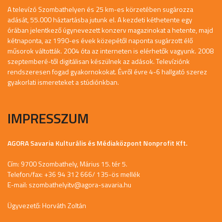
A televízó Szombathelyen és 25 km-es körzetében sugározza
adását, 55.000 háztartásba jutunk el. A kezdeti kéthetente egy
órában jelentkező úgynevezett konzerv magazinokat a hetente, majd
kétnaponta, az 1990-es évek közepétől naponta sugárzott élő
műsorok váltották. 2004 óta az interneten is elérhetők vagyunk. 2008
szeptemberé-től digitálisan készülnek az adások. Televíziónk
rendszeresen fogad gyakornokokat. Évről évre 4-6 hallgató szerez
gyakorlati ismereteket a stúdiónkban.
IMPRESSZUM
AGORA Savaria Kulturális és Médiaközpont Nonprofit Kft.
Cím: 9700 Szombathely, Márius 15. tér 5.
Telefon/fax: +36 94 312 666/ 135-ös mellék
E-mail:
szombathelyitv@agora-savaria.hu
Ügyvezető: Horváth Zoltán