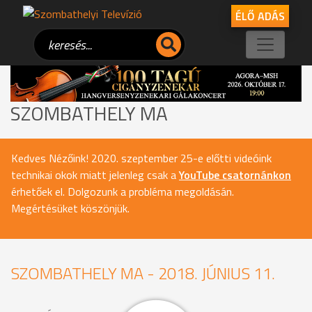
ÉLŐ ADÁS
SZOMBATHELY MA
Kedves Nézőink! 2020. szeptember 25-e előtti videóink
technikai okok miatt jelenleg csak a
YouTube csatornánkon
érhetőek el. Dolgozunk a probléma megoldásán.
Megértésüket köszönjük.
SZOMBATHELY MA - 2018. JÚNIUS 11.