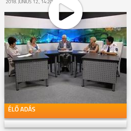
2018. JÚNIUS 12., 14:20
MEGOSZTÁS
Videóink megtekinthetőek
Youtube-csatornánkon is!
ÉLŐ ADÁS