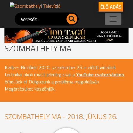
ÉLŐ ADÁS
SZOMBATHELY MA
Kedves Nézőink! 2020. szeptember 25-e előtti videóink
technikai okok miatt jelenleg csak a
YouTube csatornánkon
érhetőek el. Dolgozunk a probléma megoldásán.
Megértésüket köszönjük.
SZOMBATHELY MA - 2018. JÚNIUS 26.