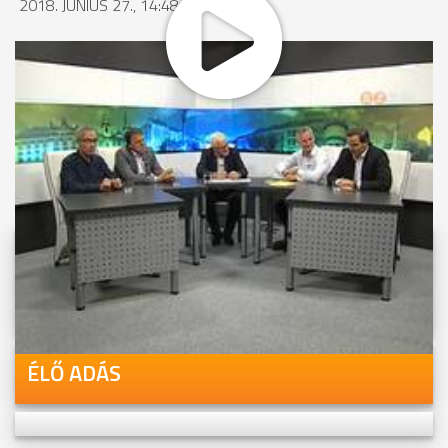
2018. JÚNIUS 27., 14:48
MEGOSZTÁS
Videóink megtekinthetőek
Youtube-csatornánkon is!
ÉLŐ ADÁS