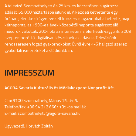
A televízó Szombathelyen és 25 km-es körzetében sugározza
adását, 55.000 háztartásba jutunk el. A kezdeti kéthetente egy
órában jelentkező úgynevezett konzerv magazinokat a hetente, majd
kétnaponta, az 1990-es évek közepétől naponta sugárzott élő
műsorok váltották. 2004 óta az interneten is elérhetők vagyunk. 2008
szeptemberé-től digitálisan készülnek az adások. Televíziónk
rendszeresen fogad gyakornokokat. Évről évre 4-6 hallgató szerez
gyakorlati ismereteket a stúdiónkban.
IMPRESSZUM
AGORA Savaria Kulturális és Médiaközpont Nonprofit Kft.
Cím: 9700 Szombathely, Márius 15. tér 5.
Telefon/fax: +36 94 312 666/ 135-ös mellék
E-mail:
szombathelyitv@agora-savaria.hu
Ügyvezető: Horváth Zoltán