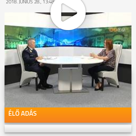
2018. JÚNIUS 28., 13:48
MEGOSZTÁS
Videóink megtekinthetőek
Youtube-csatornánkon is!
ÉLŐ ADÁS