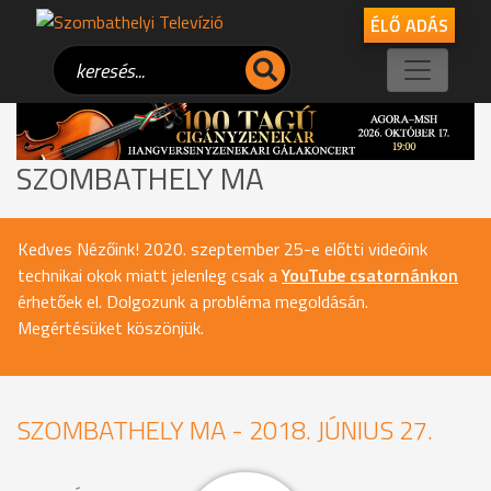
ÉLŐ ADÁS
SZOMBATHELY MA
Kedves Nézőink! 2020. szeptember 25-e előtti videóink
technikai okok miatt jelenleg csak a
YouTube csatornánkon
érhetőek el. Dolgozunk a probléma megoldásán.
Megértésüket köszönjük.
SZOMBATHELY MA - 2018. JÚNIUS 27.