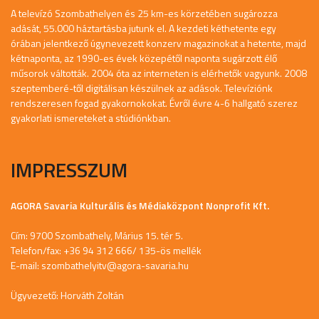
A televízó Szombathelyen és 25 km-es körzetében sugározza
adását, 55.000 háztartásba jutunk el. A kezdeti kéthetente egy
órában jelentkező úgynevezett konzerv magazinokat a hetente, majd
kétnaponta, az 1990-es évek közepétől naponta sugárzott élő
műsorok váltották. 2004 óta az interneten is elérhetők vagyunk. 2008
szeptemberé-től digitálisan készülnek az adások. Televíziónk
rendszeresen fogad gyakornokokat. Évről évre 4-6 hallgató szerez
gyakorlati ismereteket a stúdiónkban.
IMPRESSZUM
AGORA Savaria Kulturális és Médiaközpont Nonprofit Kft.
Cím: 9700 Szombathely, Márius 15. tér 5.
Telefon/fax: +36 94 312 666/ 135-ös mellék
E-mail:
szombathelyitv@agora-savaria.hu
Ügyvezető: Horváth Zoltán