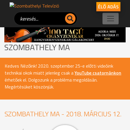
ÉLŐ ADÁS
SZOMBATHELY MA
Kedves Nézőink! 2020. szeptember 25-e előtti videóink
technikai okok miatt jelenleg csak a
YouTube csatornánkon
érhetőek el. Dolgozunk a probléma megoldásán.
Megértésüket köszönjük.
SZOMBATHELY MA - 2018. MÁRCIUS 12.