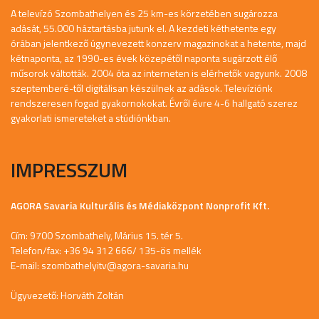
A televízó Szombathelyen és 25 km-es körzetében sugározza
adását, 55.000 háztartásba jutunk el. A kezdeti kéthetente egy
órában jelentkező úgynevezett konzerv magazinokat a hetente, majd
kétnaponta, az 1990-es évek közepétől naponta sugárzott élő
műsorok váltották. 2004 óta az interneten is elérhetők vagyunk. 2008
szeptemberé-től digitálisan készülnek az adások. Televíziónk
rendszeresen fogad gyakornokokat. Évről évre 4-6 hallgató szerez
gyakorlati ismereteket a stúdiónkban.
IMPRESSZUM
AGORA Savaria Kulturális és Médiaközpont Nonprofit Kft.
Cím: 9700 Szombathely, Márius 15. tér 5.
Telefon/fax: +36 94 312 666/ 135-ös mellék
E-mail:
szombathelyitv@agora-savaria.hu
Ügyvezető: Horváth Zoltán