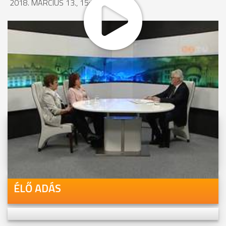
2018. MÁRCIUS 13., 15:18
MEGOSZTÁS
Videóink megtekinthetőek
Youtube-csatornánkon is!
ÉLŐ ADÁS