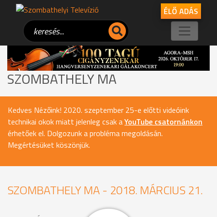
ÉLŐ ADÁS
SZOMBATHELY MA
Kedves Nézőink! 2020. szeptember 25-e előtti videóink
technikai okok miatt jelenleg csak a
YouTube csatornánkon
érhetőek el. Dolgozunk a probléma megoldásán.
Megértésüket köszönjük.
SZOMBATHELY MA - 2018. MÁRCIUS 21.