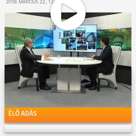
2018. MÁRCIUS 22., 12:43
MEGOSZTÁS
Videóink megtekinthetőek
Youtube-csatornánkon is!
ÉLŐ ADÁS