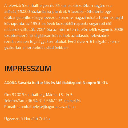
A televízó Szombathelyen és 25 km-es körzetében sugározza
adását, 55.000 háztartásba jutunk el. A kezdeti kéthetente egy
órában jelentkező úgynevezett konzerv magazinokat a hetente, majd
kétnaponta, az 1990-es évek közepétől naponta sugárzott élő
műsorok váltották. 2004 óta az interneten is elérhetők vagyunk. 2008
szeptemberé-től digitálisan készülnek az adások. Televíziónk
rendszeresen fogad gyakornokokat. Évről évre 4-6 hallgató szerez
gyakorlati ismereteket a stúdiónkban.
IMPRESSZUM
AGORA Savaria Kulturális és Médiaközpont Nonprofit Kft.
Cím: 9700 Szombathely, Márius 15. tér 5.
Telefon/fax: +36 94 312 666/ 135-ös mellék
E-mail:
szombathelyitv@agora-savaria.hu
Ügyvezető: Horváth Zoltán