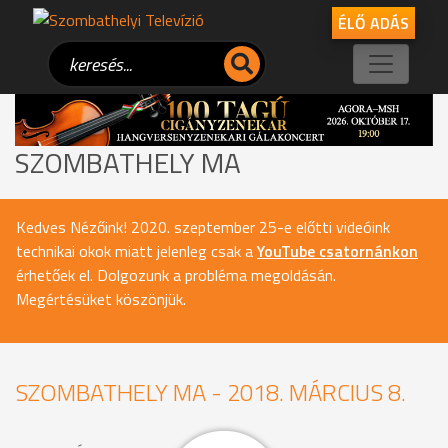
ÉLŐ ADÁS
SZOMBATHELY MA
Kedves Nézőink! 2020. szeptember 25-e előtti videóink
technikai okok miatt jelenleg csak a
YouTube csatornánkon
érhetőek el. Dolgozunk a probléma megoldásán.
Megértésüket köszönjük.
SZOMBATHELY MA - 2018. MÁRCIUS 8.