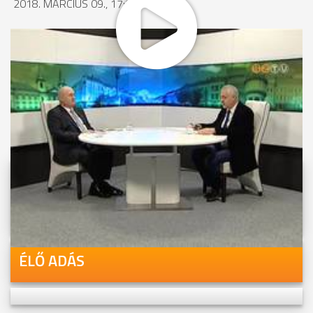
2018. MÁRCIUS 09., 17:01
MEGOSZTÁS
Videóink megtekinthetőek
Youtube-csatornánkon is!
ÉLŐ ADÁS