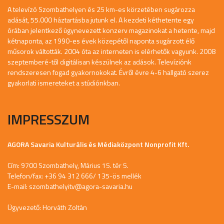
A televízó Szombathelyen és 25 km-es körzetében sugározza
adását, 55.000 háztartásba jutunk el. A kezdeti kéthetente egy
órában jelentkező úgynevezett konzerv magazinokat a hetente, majd
kétnaponta, az 1990-es évek közepétől naponta sugárzott élő
műsorok váltották. 2004 óta az interneten is elérhetők vagyunk. 2008
szeptemberé-től digitálisan készülnek az adások. Televíziónk
rendszeresen fogad gyakornokokat. Évről évre 4-6 hallgató szerez
gyakorlati ismereteket a stúdiónkban.
IMPRESSZUM
AGORA Savaria Kulturális és Médiaközpont Nonprofit Kft.
Cím: 9700 Szombathely, Márius 15. tér 5.
Telefon/fax: +36 94 312 666/ 135-ös mellék
E-mail:
szombathelyitv@agora-savaria.hu
Ügyvezető: Horváth Zoltán