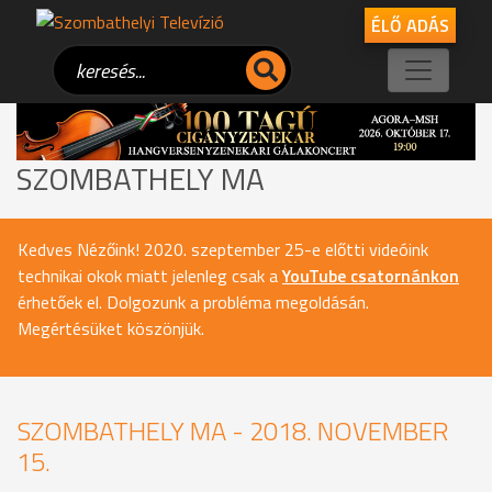
ÉLŐ ADÁS
SZOMBATHELY MA
Kedves Nézőink! 2020. szeptember 25-e előtti videóink
technikai okok miatt jelenleg csak a
YouTube csatornánkon
érhetőek el. Dolgozunk a probléma megoldásán.
Megértésüket köszönjük.
SZOMBATHELY MA - 2018. NOVEMBER
15.