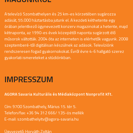
A televízó Szombathelyen és 25 km-es körzetében sugározza
adását, 55.000 háztartásba jutunk el. A kezdeti kéthetente egy
órában jelentkező úgynevezett konzerv magazinokat a hetente, majd
kétnaponta, az 1990-es évek közepétől naponta sugárzott élő
műsorok váltották. 2004 óta az interneten is elérhetők vagyunk. 2008
szeptemberé-től digitálisan készülnek az adások. Televíziónk
rendszeresen fogad gyakornokokat. Évről évre 4-6 hallgató szerez
gyakorlati ismereteket a stúdiónkban.
IMPRESSZUM
AGORA Savaria Kulturális és Médiaközpont Nonprofit Kft.
Cím: 9700 Szombathely, Márius 15. tér 5.
Telefon/fax: +36 94 312 666/ 135-ös mellék
E-mail:
szombathelyitv@agora-savaria.hu
Ügyvezető: Horváth Zoltán