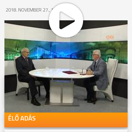
2018. NOVEMBER 27., 14:25
MEGOSZTÁS
Videóink megtekinthetőek
Youtube-csatornánkon is!
ÉLŐ ADÁS