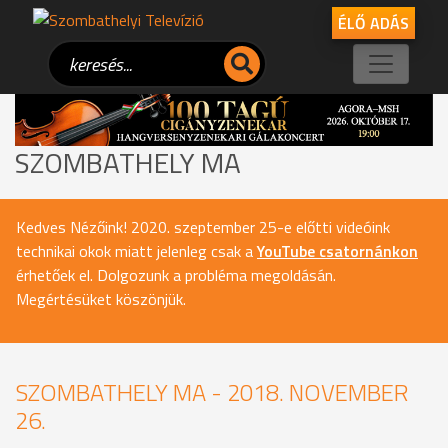
ÉLŐ ADÁS
SZOMBATHELY MA
Kedves Nézőink! 2020. szeptember 25-e előtti videóink
technikai okok miatt jelenleg csak a
YouTube csatornánkon
érhetőek el. Dolgozunk a probléma megoldásán.
Megértésüket köszönjük.
SZOMBATHELY MA - 2018. NOVEMBER
26.