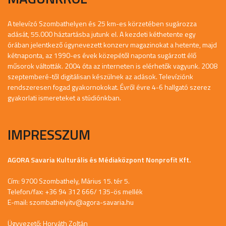
A televízó Szombathelyen és 25 km-es körzetében sugározza
adását, 55.000 háztartásba jutunk el. A kezdeti kéthetente egy
órában jelentkező úgynevezett konzerv magazinokat a hetente, majd
kétnaponta, az 1990-es évek közepétől naponta sugárzott élő
műsorok váltották. 2004 óta az interneten is elérhetők vagyunk. 2008
szeptemberé-től digitálisan készülnek az adások. Televíziónk
rendszeresen fogad gyakornokokat. Évről évre 4-6 hallgató szerez
gyakorlati ismereteket a stúdiónkban.
IMPRESSZUM
AGORA Savaria Kulturális és Médiaközpont Nonprofit Kft.
Cím: 9700 Szombathely, Márius 15. tér 5.
Telefon/fax: +36 94 312 666/ 135-ös mellék
E-mail:
szombathelyitv@agora-savaria.hu
Ügyvezető: Horváth Zoltán