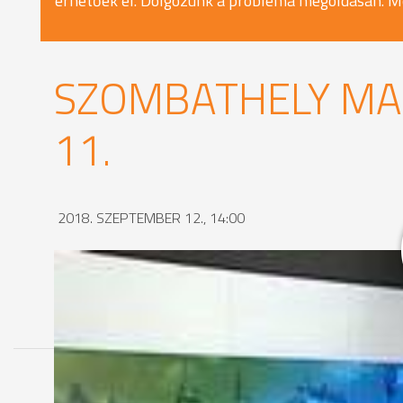
érhetőek el. Dolgozunk a probléma megoldásán. M
SZOMBATHELY MA 
11.
2018. SZEPTEMBER 12., 14:00
MEGOSZTÁS