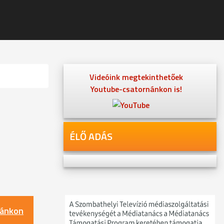
Videóink megtekinthetőek
Youtube-csatornánkon is!
ÉLŐ ADÁS
nánkon