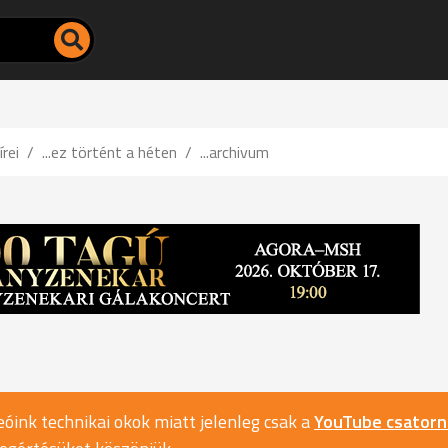
írei
...ez történt a héten
...archivum
óink technikai okok miatt jelenleg csak a
YouTube csator