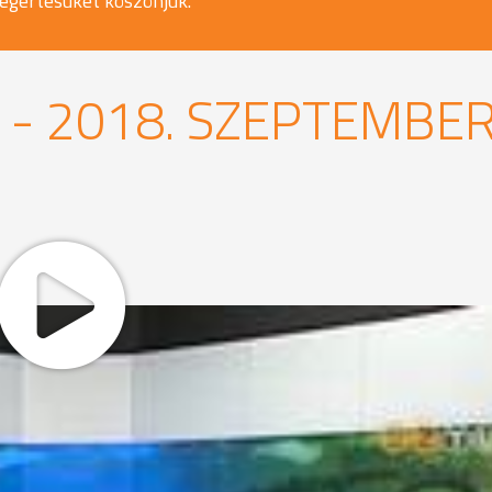
egértésüket köszönjük.
- 2018. SZEPTEMBE