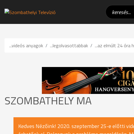
...videós anyagok
...legolvasottabbak
...az elmúlt 24 óra h
SZOMBATHELY MA
Kedves Nézőink! 2020. szeptember 25-e előtti vide