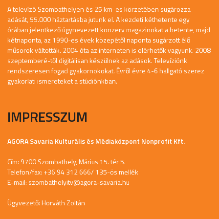
A televízó Szombathelyen és 25 km-es körzetében sugározza
adását, 55.000 háztartásba jutunk el. A kezdeti kéthetente egy
órában jelentkező úgynevezett konzerv magazinokat a hetente, majd
kétnaponta, az 1990-es évek közepétől naponta sugárzott élő
műsorok váltották. 2004 óta az interneten is elérhetők vagyunk. 2008
szeptemberé-től digitálisan készülnek az adások. Televíziónk
rendszeresen fogad gyakornokokat. Évről évre 4-6 hallgató szerez
gyakorlati ismereteket a stúdiónkban.
IMPRESSZUM
AGORA Savaria Kulturális és Médiaközpont Nonprofit Kft.
Cím: 9700 Szombathely, Márius 15. tér 5.
Telefon/fax: +36 94 312 666/ 135-ös mellék
E-mail:
szombathelyitv@agora-savaria.hu
Ügyvezető: Horváth Zoltán