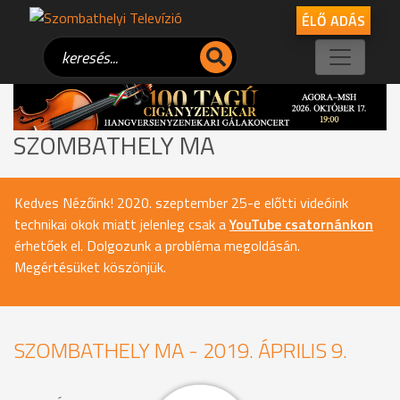
ÉLŐ ADÁS
SZOMBATHELY MA
Kedves Nézőink! 2020. szeptember 25-e előtti videóink
technikai okok miatt jelenleg csak a
YouTube csatornánkon
érhetőek el. Dolgozunk a probléma megoldásán.
Megértésüket köszönjük.
SZOMBATHELY MA - 2019. ÁPRILIS 9.