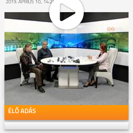
2019. ÁPRILIS 10., 14:24
MEGOSZTÁS
Videóink megtekinthetőek
Youtube-csatornánkon is!
ÉLŐ ADÁS