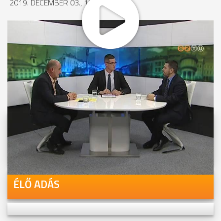
2019. DECEMBER 03., 10:57
MEGOSZTÁS
Videóink megtekinthetőek
Youtube-csatornánkon is!
ÉLŐ ADÁS