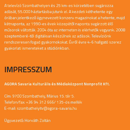
A televízó Szombathelyen és 25 km-es körzetében sugározza
adását, 55.000 háztartásba jutunk el. A kezdeti kéthetente egy
órában jelentkező úgynevezett konzerv magazinokat a hetente, majd
kétnaponta, az 1990-es évek közepétől naponta sugárzott élő
műsorok váltották. 2004 óta az interneten is elérhetők vagyunk. 2008
szeptemberé-től digitálisan készülnek az adások. Televíziónk
rendszeresen fogad gyakornokokat. Évről évre 4-6 hallgató szerez
gyakorlati ismereteket a stúdiónkban.
IMPRESSZUM
AGORA Savaria Kulturális és Médiaközpont Nonprofit Kft.
Cím: 9700 Szombathely, Márius 15. tér 5.
Telefon/fax: +36 94 312 666/ 135-ös mellék
E-mail:
szombathelyitv@agora-savaria.hu
Ügyvezető: Horváth Zoltán