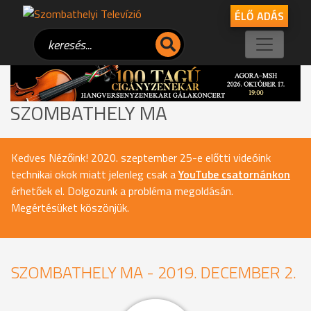
ÉLŐ ADÁS
SZOMBATHELY MA
Kedves Nézőink! 2020. szeptember 25-e előtti videóink
technikai okok miatt jelenleg csak a
YouTube csatornánkon
érhetőek el. Dolgozunk a probléma megoldásán.
Megértésüket köszönjük.
SZOMBATHELY MA - 2019. DECEMBER 2.