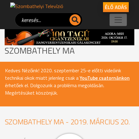
ÉLŐ ADÁS
SZOMBATHELY MA
Kedves Nézőink! 2020. szeptember 25-e előtti videóink
technikai okok miatt jelenleg csak a
YouTube csatornánkon
érhetőek el. Dolgozunk a probléma megoldásán.
Megértésüket köszönjük.
SZOMBATHELY MA - 2019. MÁRCIUS 20.