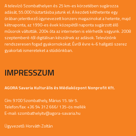
A televízó Szombathelyen és 25 km-es körzetében sugározza
adását, 55.000 háztartásba jutunk el. A kezdeti kéthetente egy
órában jelentkező úgynevezett konzerv magazinokat a hetente, majd
kétnaponta, az 1990-es évek közepétől naponta sugárzott élő
műsorok váltották. 2004 óta az interneten is elérhetők vagyunk. 2008
szeptemberé-től digitálisan készülnek az adások. Televíziónk
rendszeresen fogad gyakornokokat. Évről évre 4-6 hallgató szerez
gyakorlati ismereteket a stúdiónkban.
IMPRESSZUM
AGORA Savaria Kulturális és Médiaközpont Nonprofit Kft.
Cím: 9700 Szombathely, Márius 15. tér 5.
Telefon/fax: +36 94 312 666/ 135-ös mellék
E-mail:
szombathelyitv@agora-savaria.hu
Ügyvezető: Horváth Zoltán