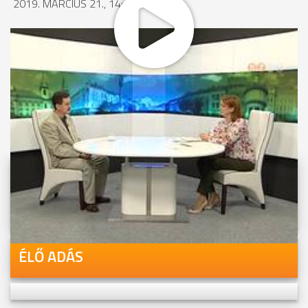
2019. MÁRCIUS 21., 14:19
MEGOSZTÁS
Videóink megtekinthetőek
Youtube-csatornánkon is!
ÉLŐ ADÁS