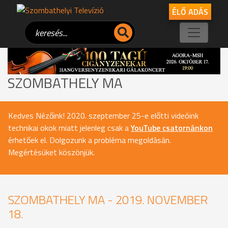
ÉLŐ ADÁS
SZOMBATHELY MA
Kedves Nézőink! 2020. szeptember 25-e előtti videóink
technikai okok miatt jelenleg csak a
YouTube csatornánkon
érhetőek el. Dolgozunk a probléma megoldásán.
Megértésüket köszönjük.
SZOMBATHELY MA - 2019. NOVEMBER
18.