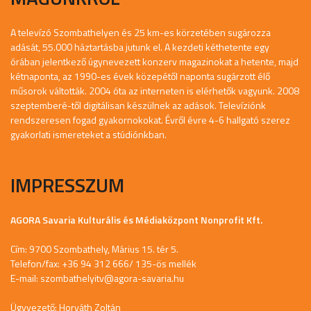
A televízó Szombathelyen és 25 km-es körzetében sugározza
adását, 55.000 háztartásba jutunk el. A kezdeti kéthetente egy
órában jelentkező úgynevezett konzerv magazinokat a hetente, majd
kétnaponta, az 1990-es évek közepétől naponta sugárzott élő
műsorok váltották. 2004 óta az interneten is elérhetők vagyunk. 2008
szeptemberé-től digitálisan készülnek az adások. Televíziónk
rendszeresen fogad gyakornokokat. Évről évre 4-6 hallgató szerez
gyakorlati ismereteket a stúdiónkban.
IMPRESSZUM
AGORA Savaria Kulturális és Médiaközpont Nonprofit Kft.
Cím: 9700 Szombathely, Márius 15. tér 5.
Telefon/fax: +36 94 312 666/ 135-ös mellék
E-mail:
szombathelyitv@agora-savaria.hu
Ügyvezető: Horváth Zoltán