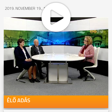
2019. NOVEMBER 19., 10:46
MEGOSZTÁS
Videóink megtekinthetőek
Youtube-csatornánkon is!
ÉLŐ ADÁS