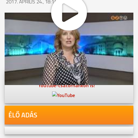
2017. ÁPRILIS 24., 18:14
MEGOSZTÁS
Videóink megtekinthetőek
Youtube-csatornánkon is!
ÉLŐ ADÁS