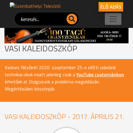
ÉLŐ ADÁS
VASI KALEIDOSZKÓP
Kedves Nézőink! 2020. szeptember 25-e előtti videóink
technikai okok miatt jelenleg csak a
YouTube csatornánkon
érhetőek el. Dolgozunk a probléma megoldásán.
Megértésüket köszönjük.
VASI KALEIDOSZKÓP - 2017. ÁPRILIS 21.