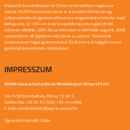
A televízó Szombathelyen és 25 km-es körzetében sugározza
adását, 55.000 háztartásba jutunk el. A kezdeti kéthetente egy
órában jelentkező úgynevezett konzerv magazinokat a hetente, majd
kétnaponta, az 1990-es évek közepétől naponta sugárzott élő
műsorok váltották. 2004 óta az interneten is elérhetők vagyunk. 2008
szeptemberé-től digitálisan készülnek az adások. Televíziónk
rendszeresen fogad gyakornokokat. Évről évre 4-6 hallgató szerez
gyakorlati ismereteket a stúdiónkban.
IMPRESSZUM
AGORA Savaria Kulturális és Médiaközpont Nonprofit Kft.
Cím: 9700 Szombathely, Márius 15. tér 5.
Telefon/fax: +36 94 312 666/ 135-ös mellék
E-mail:
szombathelyitv@agora-savaria.hu
Ügyvezető: Horváth Zoltán