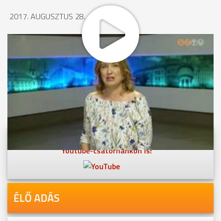
2017. AUGUSZTUS 28., 17:24
MEGOSZTÁS
Videóink megtekinthetőek
Youtube-csatornánkon is!
ÉLŐ ADÁS