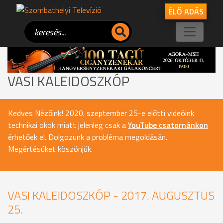
ÉLŐ ADÁS
VASI KALEIDOSZKÓP
Kedves Nézőink! 2020. szeptember 25-e előtti videóink
technikai okok miatt jelenleg csak a
YouTube csatornánkon
érhetőek el. Dolgozunk a probléma megoldásán.
Megértésüket köszönjük.
VASI KALEIDOSZKÓP - 2017. AUGUSZTUS
25.