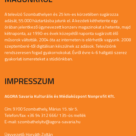
A televízó Szombathelyen és 25 km-es körzetében sugározza
adását, 55.000 háztartásba jutunk el. A kezdeti kéthetente egy
órában jelentkező úgynevezett konzerv magazinokat a hetente, majd
kétnaponta, az 1990-es évek közepétől naponta sugárzott élő
műsorok váltották. 2004 óta az interneten is elérhetők vagyunk. 2008
szeptemberé-től digitálisan készülnek az adások. Televíziónk
rendszeresen fogad gyakornokokat. Évről évre 4-6 hallgató szerez
gyakorlati ismereteket a stúdiónkban.
IMPRESSZUM
AGORA Savaria Kulturális és Médiaközpont Nonprofit Kft.
Cím: 9700 Szombathely, Márius 15. tér 5.
Telefon/fax: +36 94 312 666/ 135-ös mellék
E-mail:
szombathelyitv@agora-savaria.hu
Ügyvezető: Horváth Zoltán