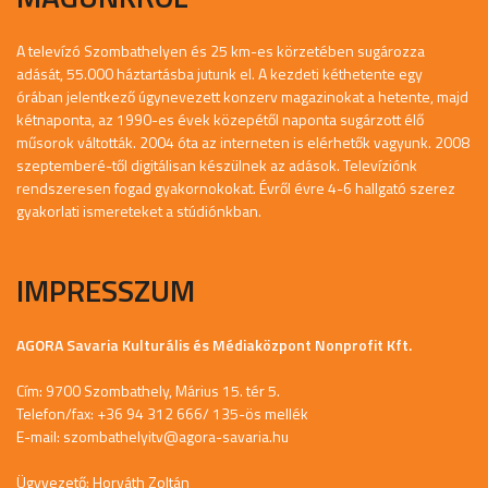
A televízó Szombathelyen és 25 km-es körzetében sugározza
adását, 55.000 háztartásba jutunk el. A kezdeti kéthetente egy
órában jelentkező úgynevezett konzerv magazinokat a hetente, majd
kétnaponta, az 1990-es évek közepétől naponta sugárzott élő
műsorok váltották. 2004 óta az interneten is elérhetők vagyunk. 2008
szeptemberé-től digitálisan készülnek az adások. Televíziónk
rendszeresen fogad gyakornokokat. Évről évre 4-6 hallgató szerez
gyakorlati ismereteket a stúdiónkban.
IMPRESSZUM
AGORA Savaria Kulturális és Médiaközpont Nonprofit Kft.
Cím: 9700 Szombathely, Márius 15. tér 5.
Telefon/fax: +36 94 312 666/ 135-ös mellék
E-mail:
szombathelyitv@agora-savaria.hu
Ügyvezető: Horváth Zoltán