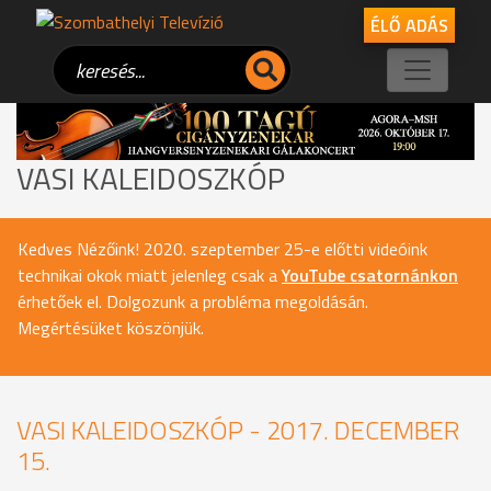
ÉLŐ ADÁS
VASI KALEIDOSZKÓP
Kedves Nézőink! 2020. szeptember 25-e előtti videóink
technikai okok miatt jelenleg csak a
YouTube csatornánkon
érhetőek el. Dolgozunk a probléma megoldásán.
Megértésüket köszönjük.
VASI KALEIDOSZKÓP - 2017. DECEMBER
15.