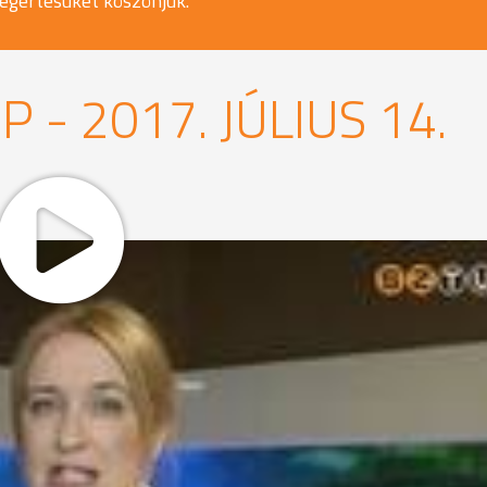
egértésüket köszönjük.
 - 2017. JÚLIUS 14.