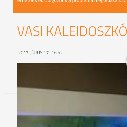
érhetőek el. Dolgozunk a probléma megoldásán. M
VASI KALEIDOSZKÓP
2017. JÚLIUS 17., 16:52
MEGOSZTÁS