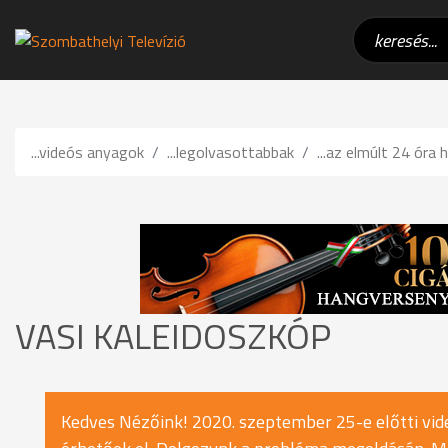
...videós anyagok
...legolvasottabbak
...az elmúlt 24 óra h
VASI KALEIDOSZKÓP
Kedves Nézőink! 2020. szeptember 25-e előtti vide