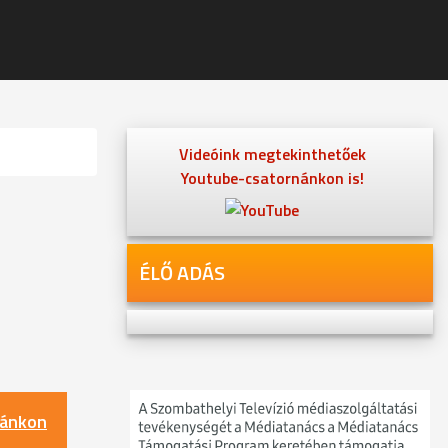
Videóink megtekinthetőek
Youtube-csatornánkon is!
ÉLŐ ADÁS
nánkon