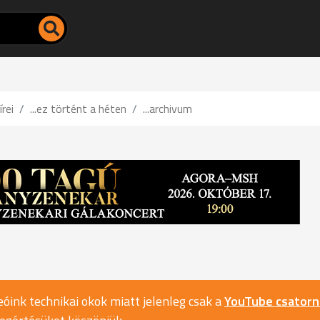
írei
...ez történt a héten
...archivum
óink technikai okok miatt jelenleg csak a
YouTube csator